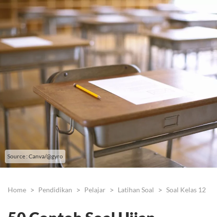
Source : Canva/@gyro
Home
Pendidikan
Pelajar
Latihan Soal
Soal Kelas 12