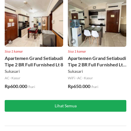
Sisa 1 kamar
Sisa 1 kamar
Apartemen Grand Setiabudi
Apartemen Grand Setiabudi
Tipe 2 BR Full Furnished Lt 8
Tipe 2 BR Full Furnished Lt
19
Sukasari
Sukasari
AC
·
Kasur
WiFi
·
AC
·
Kasur
Rp600.000
Rp650.000
/hari
/hari
Lihat Semua