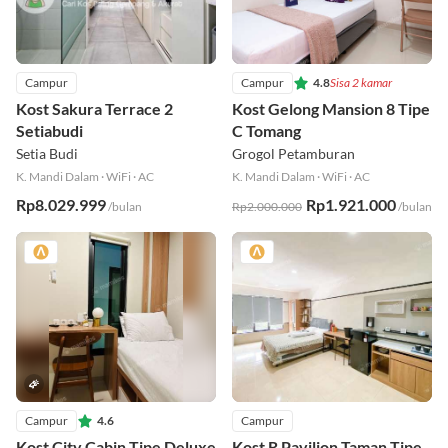
Campur
Campur
4.8
Sisa 2 kamar
Kost Sakura Terrace 2
Kost Gelong Mansion 8 Tipe
Setiabudi
C Tomang
Setia Budi
Grogol Petamburan
K. Mandi Dalam
·
WiFi
·
AC
K. Mandi Dalam
·
WiFi
·
AC
Rp8.029.999
Rp1.921.000
/bulan
Rp2.000.000
/bulan
Campur
4.6
Campur
Kost City Cabin Tipe Deluxe
Kost R Pavilion Taman Tipe