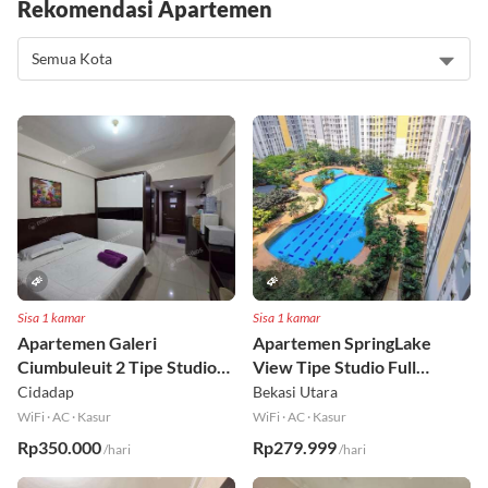
Rekomendasi Apartemen
Sisa 1 kamar
Sisa 1 kamar
Apartemen Galeri
Apartemen SpringLake
Ciumbuleuit 2 Tipe Studio
View Tipe Studio Full
Full Furnished Lt 30
Furnished Lt 2
Cidadap
Bekasi Utara
WiFi
·
AC
·
Kasur
WiFi
·
AC
·
Kasur
Rp350.000
Rp279.999
/hari
/hari