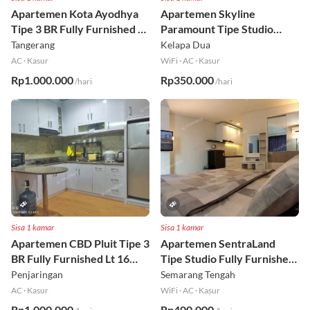
Apartemen Kota Ayodhya
Apartemen Skyline
Tipe 3 BR Fully Furnished Lt
Paramount Tipe Studio
6
Fully Furnished Lt 8
Tangerang
Kelapa Dua
AC
·
Kasur
WiFi
·
AC
·
Kasur
Rp1.000.000
Rp350.000
/hari
/hari
Sisa 1 kamar
Sisa 1 kamar
Apartemen CBD Pluit Tipe 3
Apartemen SentraLand
BR Fully Furnished Lt 16
Tipe Studio Fully Furnished
Utara
Lt 8
Penjaringan
Semarang Tengah
AC
·
Kasur
WiFi
·
AC
·
Kasur
Rp1.000.000
Rp400.000