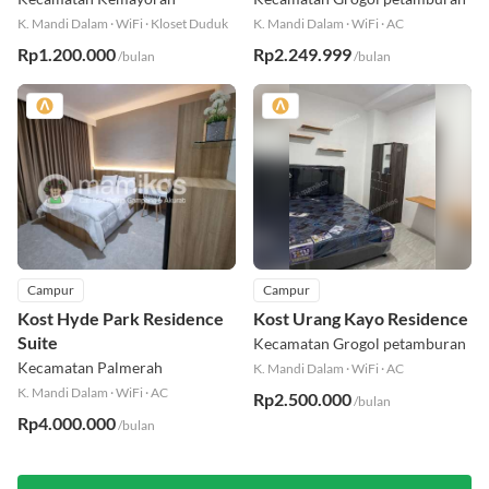
K. Mandi Dalam
·
WiFi
·
Kloset Duduk
K. Mandi Dalam
·
WiFi
·
AC
Rp1.200.000
Rp2.249.999
/bulan
/bulan
Campur
Campur
Kost Hyde Park Residence
Kost Urang Kayo Residence
Suite
Kecamatan Grogol petamburan
Kecamatan Palmerah
K. Mandi Dalam
·
WiFi
·
AC
K. Mandi Dalam
·
WiFi
·
AC
Rp2.500.000
/bulan
Rp4.000.000
/bulan