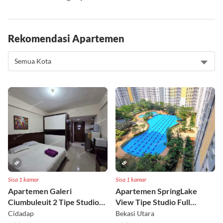
download dulu lagunya.
Rekomendasi Apartemen
Sisa 1 kamar
Sisa 1 kamar
Apartemen Galeri
Apartemen SpringLake
Ciumbuleuit 2 Tipe Studio
View Tipe Studio Full
Full Furnished Lt 30
Furnished Lt 2
Cidadap
Bekasi Utara