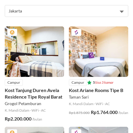
Rekomendasi Kos
Campur
Campur
5
Sisa 3 kamar
Kost Tanjung Duren Avela
Kost Ariane Rooms Tipe B
Residence Tipe Royal Barat
Taman Sari
Grogol Petamburan
K. Mandi Dalam
·
WiFi
·
AC
K. Mandi Dalam
·
WiFi
·
AC
Rp1.764.000
Rp1.875.000
/bulan
Rp2.200.000
/bulan