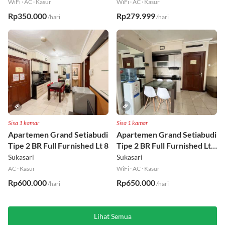
WiFi
·
AC
·
Kasur
WiFi
·
AC
·
Kasur
Rp350.000
Rp279.999
/hari
/hari
Sisa 1 kamar
Sisa 1 kamar
Apartemen Grand Setiabudi
Apartemen Grand Setiabudi
Tipe 2 BR Full Furnished Lt 8
Tipe 2 BR Full Furnished Lt
19
Sukasari
Sukasari
AC
·
Kasur
WiFi
·
AC
·
Kasur
Rp600.000
Rp650.000
/hari
/hari