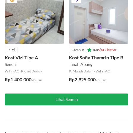
Putri
Campur
4.4
Sisa 1 kamar
Kost Vizi Tipe A
Kost Sofia Thamrin Tipe B
Senen
Tanah Abang
WiFi
·
AC
·
Kloset Duduk
K. Mandi Dalam
·
WiFi
·
AC
Rp1.400.000
Rp2.925.000
/bulan
/bulan
Lihat Semua