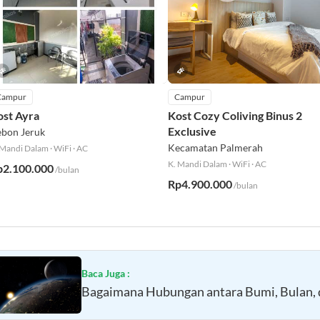
Campur
Campur
ost Ayra
Kost Cozy Coliving Binus 2
Exclusive
bon Jeruk
Kecamatan Palmerah
 Mandi Dalam
·
WiFi
·
AC
K. Mandi Dalam
·
WiFi
·
AC
p2.100.000
/bulan
Rp4.900.000
/bulan
Baca Juga :
Bagaimana Hubungan antara Bumi, Bulan, 