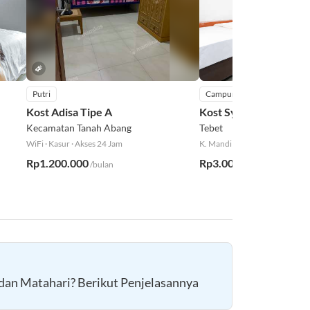
Putri
Campur
Kost Adisa Tipe A
Kost Syailendra Tipe 
Kecamatan Tanah Abang
Tebet
WiFi
·
Kasur
·
Akses 24 Jam
K. Mandi Dalam
·
WiFi
·
AC
Rp1.200.000
Rp3.000.000
/bulan
/bulan
dan Matahari? Berikut Penjelasannya