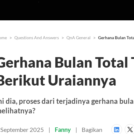
ome
Questions And Answers
QnA General
Gerhana Bulan Tota
Gerhana Bulan Total 
Berikut Uraiannya
ni dia, proses dari terjadinya gerhana bu
elihatnya?
 September 2025
Fanny
Bagikan