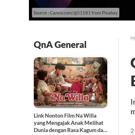
Source : Canva.com/@51581 from Pixabay
H
QnA General
I
m
Link Nonton Film Na Willa
yang Mengajak Anak Melihat
Dunia dengan Rasa Kagum dan
2