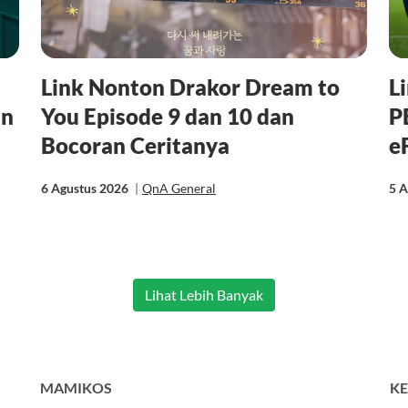
Link Nonton Drakor Dream to
L
an
You Episode 9 dan 10 dan
P
Bocoran Ceritanya
e
6 Agustus 2026
|
QnA General
5 
Lihat Lebih Banyak
MAMIKOS
KE