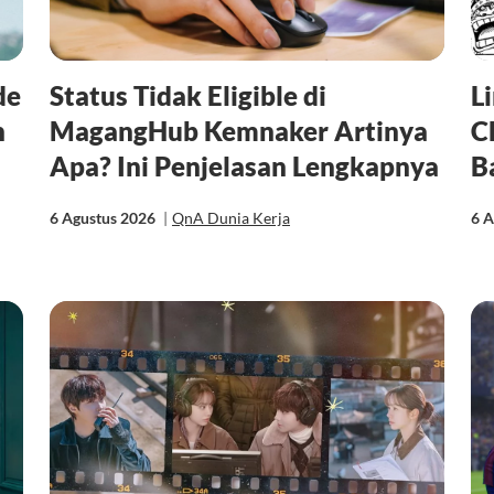
de
Status Tidak Eligible di
L
n
MagangHub Kemnaker Artinya
C
Apa? Ini Penjelasan Lengkapnya
B
6 Agustus 2026
|
QnA Dunia Kerja
6 