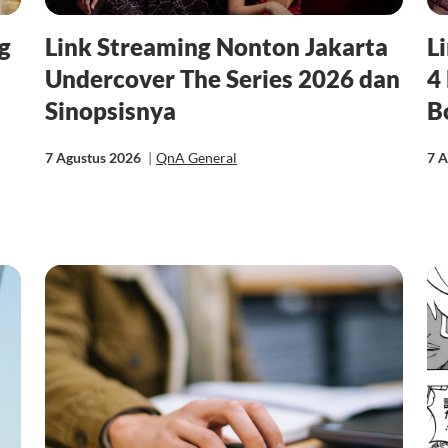
g
Link Streaming Nonton Jakarta
L
Undercover The Series 2026 dan
4
Sinopsisnya
B
7 Agustus 2026
|
QnA General
7 