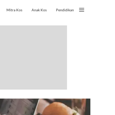
Mitra Kos
Anak Kos
Pendidikan