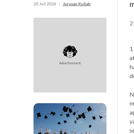
m
20 Juli 2026
|
Jurusan Kuliah
2
1
a
Advertisement
h
d
N
m
a
y
s