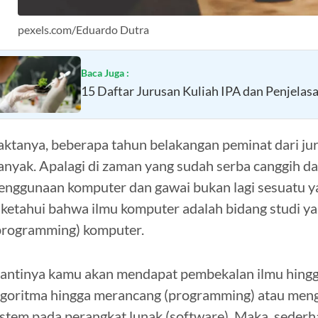
pexels.com/Eduardo Dutra
Baca Juga :
15 Daftar Jurusan Kuliah IPA dan Penjelas
aktanya, beberapa tahun belakangan peminat dari jur
anyak. Apalagi di zaman yang sudah serba canggih dan
enggunaan komputer dan gawai bukan lagi sesuatu ya
iketahui bahwa ilmu komputer adalah bidang studi y
programming) komputer.
antinya kamu akan mendapat pembekalan ilmu hing
lgoritma hingga merancang (programming) atau men
istem pada perangkat lunak (software). Maka, seder