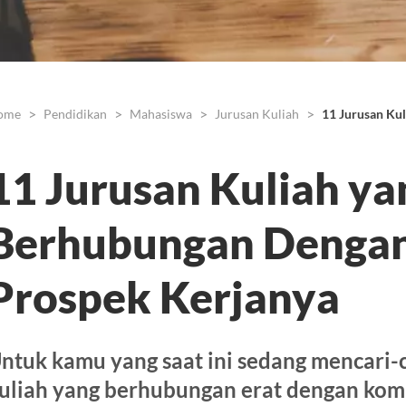
ome
Pendidikan
Mahasiswa
Jurusan Kuliah
11 Jurusan Ku
11 Jurusan Kuliah ya
Berhubungan Dengan
Prospek Kerjanya
ntuk kamu yang saat ini sedang mencari-c
uliah yang berhubungan erat dengan ko