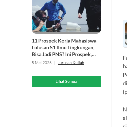
11 Prospek Kerja Mahasiswa
Lulusan S1 Ilmu Lingkungan,
Bisa Jadi PNS? Ini Prospek,
F
Skill, dan Gelarnya
5 Mei 2026
|
Jurusan Kuliah
b
P
Lihat Semua
d
(
N
a
s