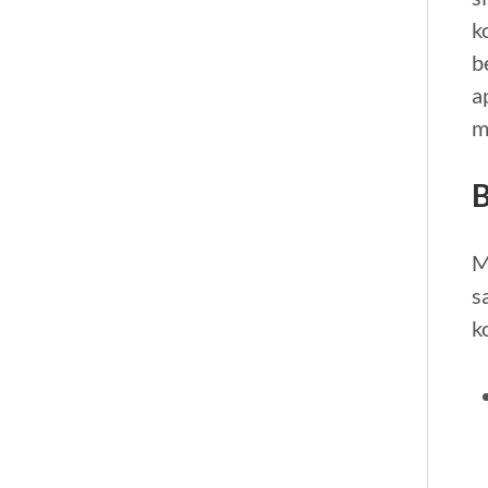
k
b
a
m
B
M
s
k