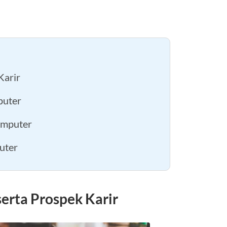
Karir
puter
omputer
uter
erta Prospek Karir