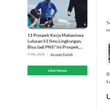
S
m
11 Prospek Kerja Mahasiswa
Lulusan S1 Ilmu Lingkungan,
Bisa Jadi PNS? Ini Prospek,
Skill, dan Gelarnya
5 Mei 2026
|
Jurusan Kuliah
Lihat Semua
B
k
U