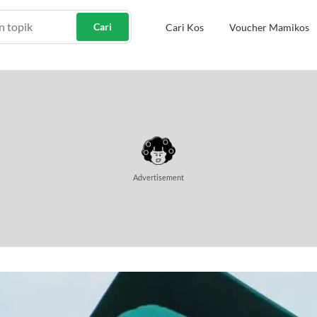
Cari
Cari Kos
Voucher Mamikos
Advertisement