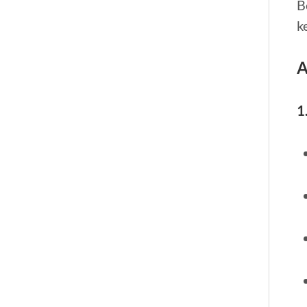
B
k
A
1