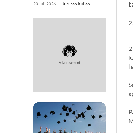
t
20 Juli 2026
|
Jurusan Kuliah
2
2
k
Advertisement
h
S
a
P
M