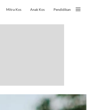
Mitra Kos
Anak Kos
Pendidikan