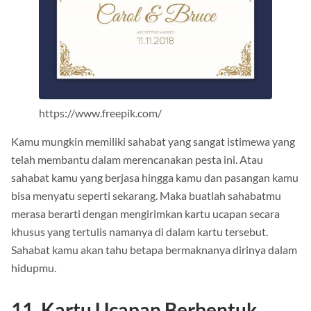
https://www.freepik.com/
Kamu mungkin memiliki sahabat yang sangat istimewa yang
telah membantu dalam merencanakan pesta ini. Atau
sahabat kamu yang berjasa hingga kamu dan pasangan kamu
bisa menyatu seperti sekarang. Maka buatlah sahabatmu
merasa berarti dengan mengirimkan kartu ucapan secara
khusus yang tertulis namanya di dalam kartu tersebut.
Sahabat kamu akan tahu betapa bermaknanya dirinya dalam
hidupmu.