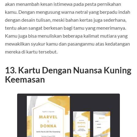
Kartu souvenir ucapan terimakasih pernikahan satu ini juga
akan menambah kesan istimewa pada pesta pernikahan
kamu. Dengan mengusung warna netral yang berpadu indah
dengan desain tulisan, meski bahan kertas juga sederhana,
tentu akan sangat berkesan bagi tamu yang menerimanya.
Kamu juga bisa menuliskan beberapa kalimat mutiara yang
mewakilkan syukur kamu dan pasanganmu atas kedatangan
mereka di kartu tersebut.
13. Kartu Dengan Nuansa Kuning
Keemasan