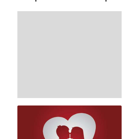
Menampilkan Siluet Mempelai