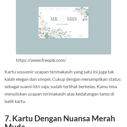
https://www.freepik.com/
Kartu souvenir ucapan terimakasih yang satu ini juga tak
kalah elegan dan simpel. Cukup dengan menampilkan status
sebagai suami istri saja, sudah terlihat berkelas. Kamu bisa
menuliskan ucapan terimakasih atas kedatangan tamu di
balik kartu.
7. Kartu Dengan Nuansa Merah