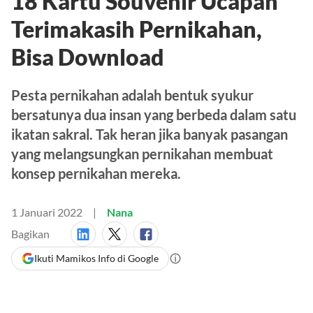
18 Kartu Souvenir Ucapan
Terimakasih Pernikahan,
Bisa Download
Pesta pernikahan adalah bentuk syukur
bersatunya dua insan yang berbeda dalam satu
ikatan sakral. Tak heran jika banyak pasangan
yang melangsungkan pernikahan membuat
konsep pernikahan mereka.
1 Januari 2022
Nana
Bagikan
Ikuti Mamikos Info di Google