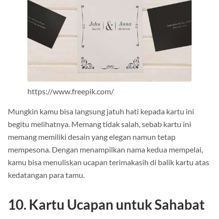
https://www.freepik.com/
Mungkin kamu bisa langsung jatuh hati kepada kartu ini
begitu melihatnya. Memang tidak salah, sebab kartu ini
memang memiliki desain yang elegan namun tetap
mempesona. Dengan menampilkan nama kedua mempelai,
kamu bisa menuliskan ucapan terimakasih di balik kartu atas
kedatangan para tamu.
10. Kartu Ucapan untuk Sahabat