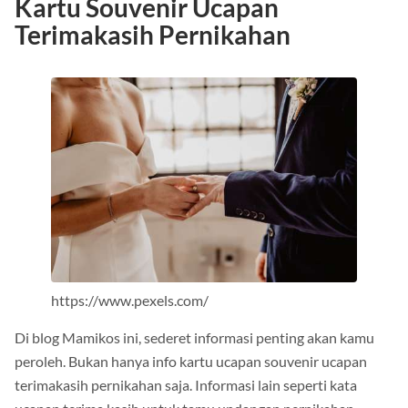
Kartu Souvenir Ucapan
Terimakasih Pernikahan
https://www.pexels.com/
Di blog Mamikos ini, sederet informasi penting akan kamu
peroleh. Bukan hanya info kartu ucapan souvenir ucapan
terimakasih pernikahan saja. Informasi lain seperti kata