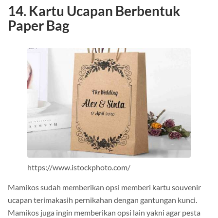
14. Kartu Ucapan Berbentuk
Paper Bag
https://www.istockphoto.com/
Mamikos sudah memberikan opsi memberi kartu souvenir
ucapan terimakasih pernikahan dengan gantungan kunci.