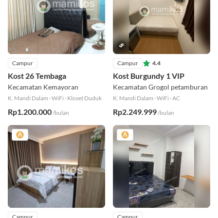
Campur
Campur
4.4
Kost 26 Tembaga
Kost Burgundy 1 VIP
Kecamatan Kemayoran
Kecamatan Grogol petamburan
K. Mandi Dalam
·
WiFi
·
Kloset Duduk
K. Mandi Dalam
·
WiFi
·
AC
Rp1.200.000
Rp2.249.999
/bulan
/bulan