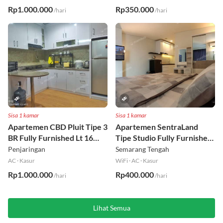
AC
·
Kasur
WiFi
·
AC
·
Kasur
Rp1.000.000
Rp350.000
/hari
/hari
Sisa 1 kamar
Sisa 1 kamar
Apartemen CBD Pluit Tipe 3
Apartemen SentraLand
BR Fully Furnished Lt 16
Tipe Studio Fully Furnished
Utara
Lt 8
Penjaringan
Semarang Tengah
AC
·
Kasur
WiFi
·
AC
·
Kasur
Rp1.000.000
Rp400.000
/hari
/hari
Lihat Semua