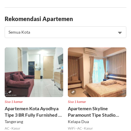
Rekomendasi Apartemen
Sisa 1 kamar
Sisa 1 kamar
Apartemen Kota Ayodhya
Apartemen Skyline
Tipe 3 BR Fully Furnished Lt
Paramount Tipe Studio
6
Fully Furnished Lt 8
Tangerang
Kelapa Dua