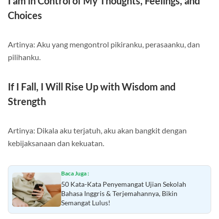
I am in Control of My Thoughts, Feelings, and
Choices
Artinya: Aku yang mengontrol pikiranku, perasaanku, dan
pilihanku.
If I Fall, I Will Rise Up with Wisdom and
Strength
Artinya: Dikala aku terjatuh, aku akan bangkit dengan
kebijaksanaan dan kekuatan.
Baca Juga :
50 Kata-Kata Penyemangat Ujian Sekolah
Bahasa Inggris & Terjemahannya, Bikin
Semangat Lulus!