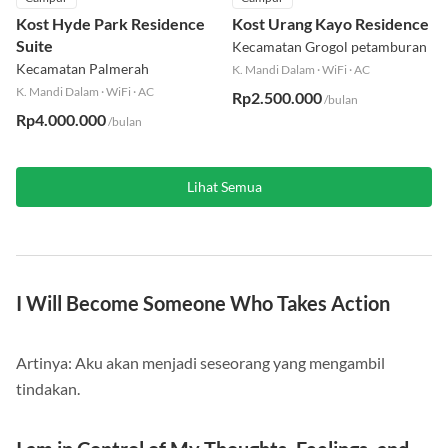
Campur
Campur
Kost Hyde Park Residence
Kost Urang Kayo Residence
Suite
Kecamatan Grogol petamburan
Kecamatan Palmerah
K. Mandi Dalam
·
WiFi
·
AC
K. Mandi Dalam
·
WiFi
·
AC
Rp2.500.000
/bulan
Rp4.000.000
/bulan
Lihat Semua
I Will Become Someone Who Takes Action
Artinya: Aku akan menjadi seseorang yang mengambil
tindakan.