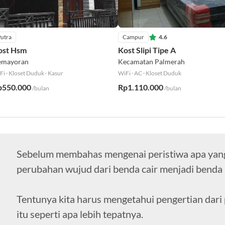
utra
Campur
4.6
ost Hsm
Kost Slipi Tipe A
emayoran
Kecamatan Palmerah
Fi
·
Kloset Duduk
·
Kasur
WiFi
·
AC
·
Kloset Duduk
p550.000
Rp1.110.000
/bulan
/bulan
Sebelum membahas mengenai peristiwa apa yan
perubahan wujud dari benda cair menjadi benda 
Tentunya kita harus mengetahui pengertian dari
itu seperti apa lebih tepatnya.