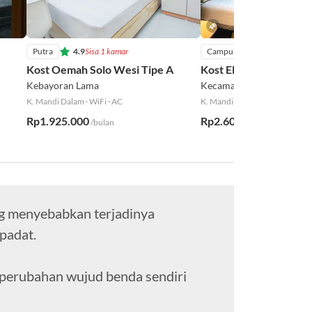
Putra
4.9
Sisa 1 kamar
Campur
Kost Oemah Solo Wesi Tipe A
Kost Elements Tipe D
Kebayoran Lama
Kecamatan Grogol petam
K. Mandi Dalam
·
WiFi
·
AC
K. Mandi Dalam
·
WiFi
·
AC
Rp1.925.000
Rp2.600.000
/bulan
/bulan
g menyebabkan terjadinya
padat.
 perubahan wujud benda sendiri