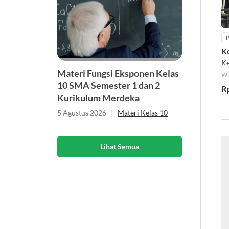
P
K
K
Materi Fungsi Eksponen Kelas
Wi
10 SMA Semester 1 dan 2
R
Kurikulum Merdeka
5 Agustus 2026
|
Materi Kelas 10
Lihat Semua