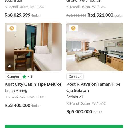
Setia Budi
Grogol Petamburan
K. Mandi Dalam
·
WiFi
·
AC
K. Mandi Dalam
·
WiFi
·
AC
Rp8.029.999
Rp1.921.000
/bulan
Rp2.000.000
/bulan
Campur
4.6
Campur
Kost City Cabin Tipe Deluxe
Kost R Pavilion Taman Tipe
Cja Selatan
Tanah Abang
Setiabudi
K. Mandi Dalam
·
WiFi
·
AC
K. Mandi Dalam
·
WiFi
·
AC
Rp3.400.000
/bulan
Rp5.000.000
/bulan