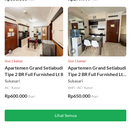
Rp350.000
Rp279.999
/hari
/hari
Sisa 1 kamar
Sisa 1 kamar
Apartemen Grand Setiabudi
Apartemen Grand Setiabudi
Tipe 2 BR Full Furnished Lt 8
Tipe 2 BR Full Furnished Lt
19
Sukasari
Sukasari
AC
·
Kasur
WiFi
·
AC
·
Kasur
Rp600.000
Rp650.000
/hari
/hari
Lihat Semua