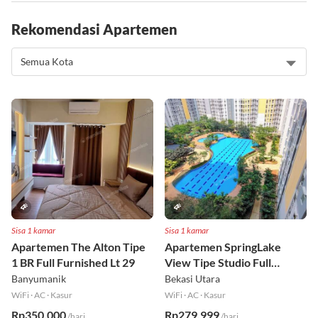
Rekomendasi Apartemen
Sisa 1 kamar
Sisa 1 kamar
Apartemen The Alton Tipe
Apartemen SpringLake
1 BR Full Furnished Lt 29
View Tipe Studio Full
Furnished Lt 2
Banyumanik
Bekasi Utara
WiFi
·
AC
·
Kasur
WiFi
·
AC
·
Kasur