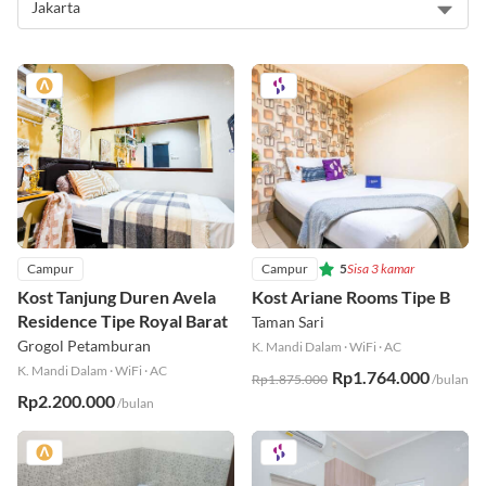
Campur
Campur
5
Sisa 3 kamar
Kost Tanjung Duren Avela
Kost Ariane Rooms Tipe B
Residence Tipe Royal Barat
Taman Sari
Grogol Petamburan
K. Mandi Dalam
·
WiFi
·
AC
K. Mandi Dalam
·
WiFi
·
AC
Rp1.764.000
Rp1.875.000
/bulan
Rp2.200.000
/bulan