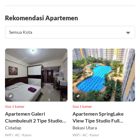
Rekomendasi Apartemen
Sisa 1 kamar
Sisa 1 kamar
Apartemen Galeri
Apartemen SpringLake
Ciumbuleuit 2 Tipe Studio
View Tipe Studio Full
Full Furnished Lt 30
Furnished Lt 2
Cidadap
Bekasi Utara
WiFi
·
AC
·
Kasur
WiFi
·
AC
·
Kasur