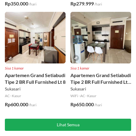
Rp350.000
Rp279.999
/hari
/hari
Sisa 1 kamar
Sisa 1 kamar
Apartemen Grand Setiabudi
Apartemen Grand Setiabudi
Tipe 2 BR Full Furnished Lt 8
Tipe 2 BR Full Furnished Lt
19
Sukasari
Sukasari
AC
·
Kasur
WiFi
·
AC
·
Kasur
Rp600.000
Rp650.000
/hari
/hari
Lihat Semua