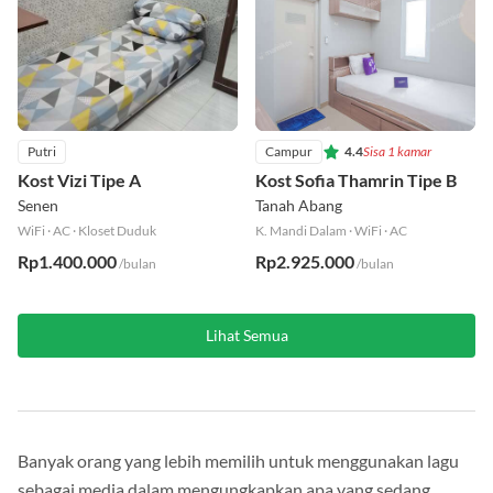
Putri
Campur
4.4
Sisa 1 kamar
Kost Vizi Tipe A
Kost Sofia Thamrin Tipe B
Senen
Tanah Abang
WiFi
·
AC
·
Kloset Duduk
K. Mandi Dalam
·
WiFi
·
AC
Rp1.400.000
Rp2.925.000
/bulan
/bulan
Lihat Semua
Banyak orang yang lebih memilih untuk menggunakan lagu
sebagai media dalam mengungkapkan apa yang sedang