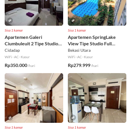
Sisa 1 kamar
Sisa 1 kamar
Apartemen Galeri
Apartemen SpringLake
Ciumbuleuit 2 Tipe Studio
View Tipe Studio Full
Full Furnished Lt 30
Furnished Lt 2
Cidadap
Bekasi Utara
WiFi
·
AC
·
Kasur
WiFi
·
AC
·
Kasur
Rp350.000
Rp279.999
/hari
/hari
Sisa 1 kamar
Sisa 1 kamar