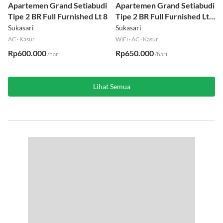
Apartemen Grand Setiabudi
Apartemen Grand Setiabudi
Tipe 2 BR Full Furnished Lt 8
Tipe 2 BR Full Furnished Lt
19
Sukasari
Sukasari
AC
·
Kasur
WiFi
·
AC
·
Kasur
Rp600.000
Rp650.000
/hari
/hari
Lihat Semua