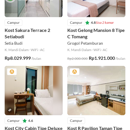
Campur
Campur
4.8
Sisa 2 kamar
Kost Sakura Terrace 2
Kost Gelong Mansion 8 Tipe
Setiabudi
C Tomang
Setia Budi
Grogol Petamburan
K. Mandi Dalam
·
WiFi
·
AC
K. Mandi Dalam
·
WiFi
·
AC
Rp8.029.999
Rp1.921.000
/bulan
Rp2.000.000
/bulan
Campur
4.6
Campur
Kost City Cabin Tipe Deluxe
Kost R Pavilion Taman Tipe