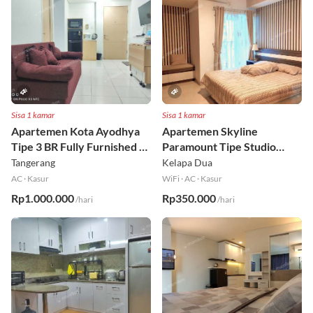
Sisa 1 kamar
Sisa 1 kamar
Apartemen Kota Ayodhya
Apartemen Skyline
Tipe 3 BR Fully Furnished Lt
Paramount Tipe Studio
6
Fully Furnished Lt 8
Tangerang
Kelapa Dua
AC
·
Kasur
WiFi
·
AC
·
Kasur
Rp1.000.000
Rp350.000
/hari
/hari