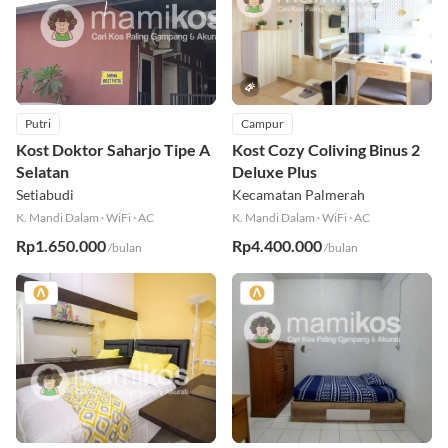
Putri
Campur
Kost Doktor Saharjo Tipe A
Kost Cozy Coliving Binus 2
Selatan
Deluxe Plus
Setiabudi
Kecamatan Palmerah
K. Mandi Dalam
·
WiFi
·
AC
K. Mandi Dalam
·
WiFi
·
AC
Rp1.650.000
Rp4.400.000
/bulan
/bulan