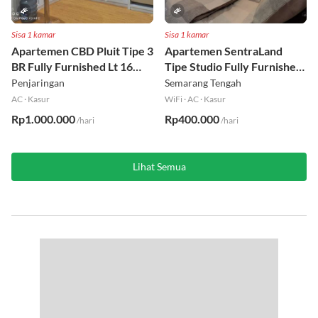
Sisa 1 kamar
Sisa 1 kamar
Apartemen CBD Pluit Tipe 3
Apartemen SentraLand
BR Fully Furnished Lt 16
Tipe Studio Fully Furnished
Utara
Lt 8
Penjaringan
Semarang Tengah
AC
·
Kasur
WiFi
·
AC
·
Kasur
Rp1.000.000
Rp400.000
/hari
/hari
Lihat Semua