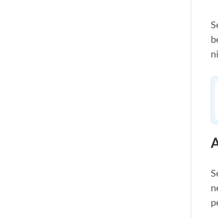
S
b
n
A
S
n
p