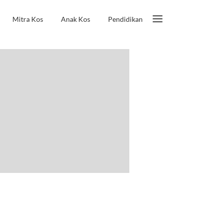
Mitra Kos
Anak Kos
Pendidikan