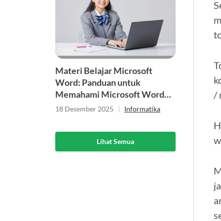
S
m
t
T
Materi Belajar Microsoft
k
Word: Panduan untuk
/
Memahami Microsoft Word
bagi Pemula
18 Desember 2025
|
Informatika
H
w
Lihat Semua
M
j
a
s