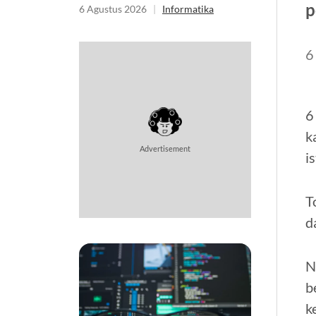
Informatika
p
6 Agustus 2026
|
Informatika
6
6
k
Advertisement
i
T
d
N
b
k