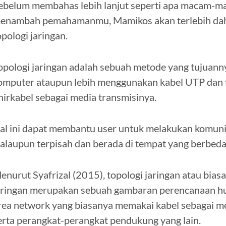
ebelum membahas lebih lanjut seperti apa macam-ma
enambah pemahamanmu, Mamikos akan terlebih dahu
opologi jaringan.
opologi jaringan adalah sebuah metode yang tujua
omputer ataupun lebih menggunakan kabel UTP dan fi
 nirkabel sebagai media transmisinya.
al ini dapat membantu user untuk melakukan komuni
alaupun terpisah dan berada di tempat yang berbeda
enurut Syafrizal (2015), topologi jaringan atau biasa
aringan merupakan sebuah gambaran perencanaan hu
rea network yang biasanya memakai kabel sebagai med
erta perangkat-perangkat pendukung yang lain.