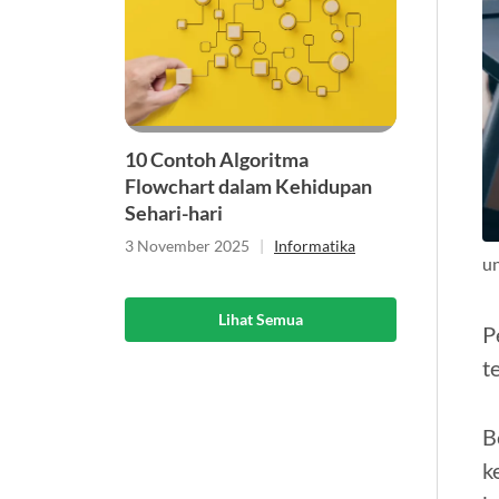
10 Contoh Algoritma
Flowchart dalam Kehidupan
Sehari-hari
3 November 2025
|
Informatika
u
Lihat Semua
P
t
B
k