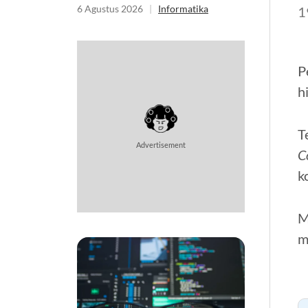
Informatika
6 Agustus 2026
|
Informatika
1
P
h
T
Advertisement
C
k
M
m