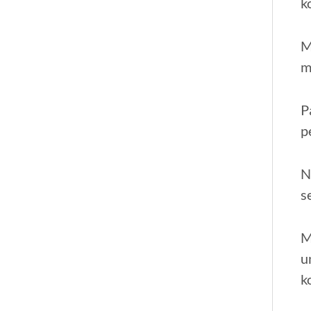
k
M
m
P
p
N
s
M
u
k