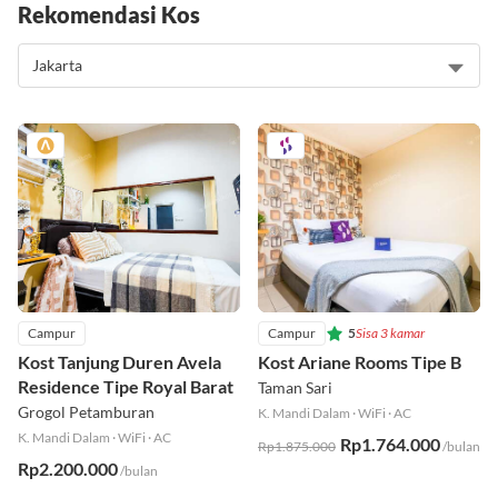
Rekomendasi Kos
Campur
Campur
5
Sisa 3 kamar
Kost Tanjung Duren Avela
Kost Ariane Rooms Tipe B
Residence Tipe Royal Barat
Taman Sari
Grogol Petamburan
K. Mandi Dalam
·
WiFi
·
AC
K. Mandi Dalam
·
WiFi
·
AC
Rp1.764.000
Rp1.875.000
/bulan
Rp2.200.000
/bulan