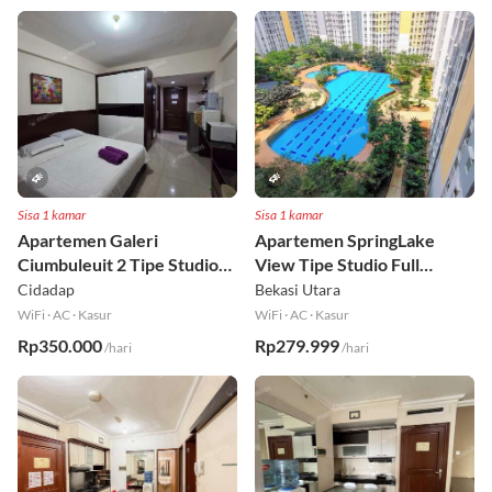
Sisa 1 kamar
Sisa 1 kamar
Apartemen Galeri
Apartemen SpringLake
Ciumbuleuit 2 Tipe Studio
View Tipe Studio Full
Full Furnished Lt 30
Furnished Lt 2
Cidadap
Bekasi Utara
WiFi
·
AC
·
Kasur
WiFi
·
AC
·
Kasur
Rp350.000
Rp279.999
/hari
/hari