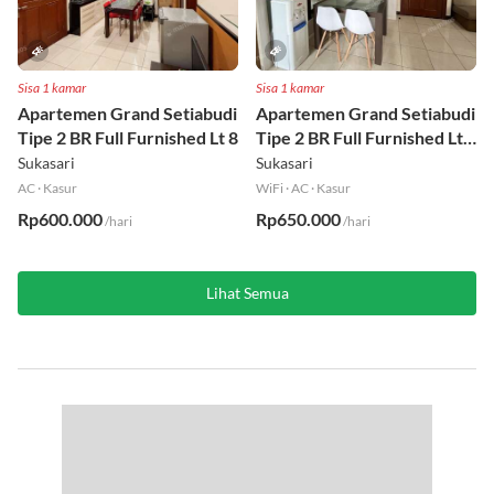
Sisa 1 kamar
Sisa 1 kamar
Apartemen Grand Setiabudi
Apartemen Grand Setiabudi
Tipe 2 BR Full Furnished Lt 8
Tipe 2 BR Full Furnished Lt
19
Sukasari
Sukasari
AC
·
Kasur
WiFi
·
AC
·
Kasur
Rp600.000
Rp650.000
/hari
/hari
Lihat Semua