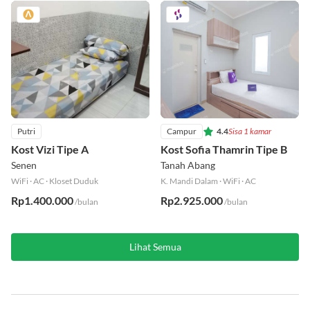
Putri
Campur
4.4
Sisa 1 kamar
Kost Vizi Tipe A
Kost Sofia Thamrin Tipe B
Senen
Tanah Abang
WiFi
·
AC
·
Kloset Duduk
K. Mandi Dalam
·
WiFi
·
AC
Rp1.400.000
Rp2.925.000
/bulan
/bulan
Lihat Semua