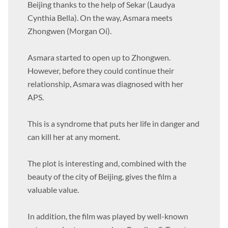
At the same time, Asmara finally gets a job in
Beijing thanks to the help of Sekar (Laudya
Cynthia Bella). On the way, Asmara meets
Zhongwen (Morgan Oi).
Asmara started to open up to Zhongwen.
However, before they could continue their
relationship, Asmara was diagnosed with her
APS.
This is a syndrome that puts her life in danger and
can kill her at any moment.
The plot is interesting and, combined with the
beauty of the city of Beijing, gives the film a
valuable value.
In addition, the film was played by well-known