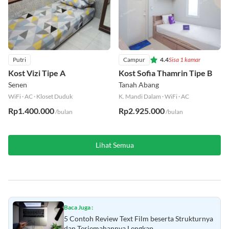
Putri
Campur
4.4
Sisa 1 kamar
Kost Vizi Tipe A
Kost Sofia Thamrin Tipe B
Senen
Tanah Abang
WiFi
·
AC
·
Kloset Duduk
K. Mandi Dalam
·
WiFi
·
AC
Rp1.400.000
Rp2.925.000
/bulan
/bulan
Lihat Semua
Baca Juga :
5 Contoh Review Text Film beserta Strukturnya