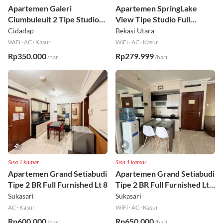
Sisa 1 kamar
Sisa 1 kamar
Apartemen Galeri
Apartemen SpringLake
Ciumbuleuit 2 Tipe Studio
View Tipe Studio Full
Full Furnished Lt 30
Furnished Lt 2
Cidadap
Bekasi Utara
WiFi
·
AC
·
Kasur
WiFi
·
AC
·
Kasur
Rp350.000
Rp279.999
/hari
/hari
Sisa 1 kamar
Sisa 1 kamar
Apartemen Grand Setiabudi
Apartemen Grand Setiabudi
Tipe 2 BR Full Furnished Lt 8
Tipe 2 BR Full Furnished Lt
19
Sukasari
Sukasari
AC
·
Kasur
WiFi
·
AC
·
Kasur