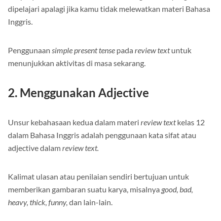
Simple present tense adalah salah satu
grammar
yang mudah
dipelajari apalagi jika kamu tidak melewatkan materi Bahasa
Inggris.
Penggunaan
simple present tense
pada
review text
untuk
menunjukkan aktivitas di masa sekarang.
2. Menggunakan Adjective
Unsur kebahasaan kedua dalam materi
review text
kelas 12
dalam Bahasa Inggris adalah penggunaan kata sifat atau
adjective dalam
review text.
Kalimat ulasan atau penilaian sendiri bertujuan untuk
memberikan gambaran suatu karya, misalnya
good, bad,
heavy, thick, funny,
dan lain-lain.