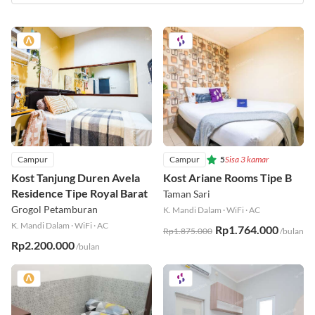
Campur
Campur
5
Sisa 3 kamar
Kost Tanjung Duren Avela
Kost Ariane Rooms Tipe B
Residence Tipe Royal Barat
Taman Sari
Grogol Petamburan
K. Mandi Dalam
·
WiFi
·
AC
K. Mandi Dalam
·
WiFi
·
AC
Rp1.764.000
Rp1.875.000
/bulan
Rp2.200.000
/bulan