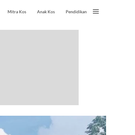
Mitra Kos
Anak Kos
Pendidikan