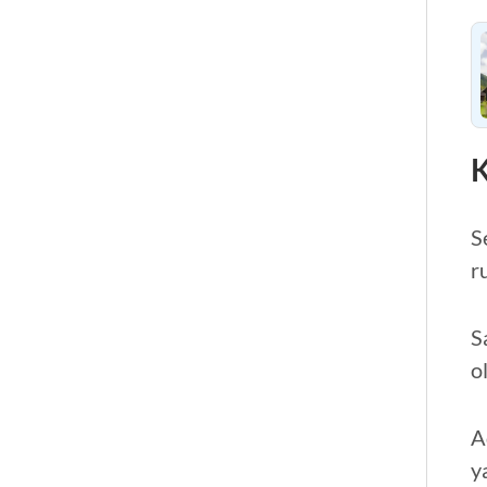
K
S
r
S
o
A
y