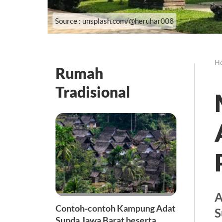
Source : unsplash.com/@heruhar008
H
Rumah
Tradisional
A
Contoh-contoh Kampung Adat
S
Sunda Jawa Barat beserta