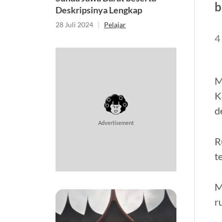
b
Deskripsinya Lengkap
28 Juli 2024
|
Pelajar
4
M
K
d
Advertisement
R
t
M
r