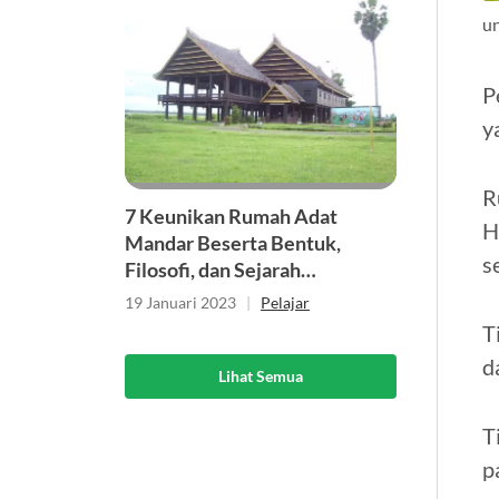
u
P
y
R
7 Keunikan Rumah Adat
H
Mandar Beserta Bentuk,
s
Filosofi, dan Sejarah
Singkatnya
19 Januari 2023
|
Pelajar
T
d
Lihat Semua
T
p