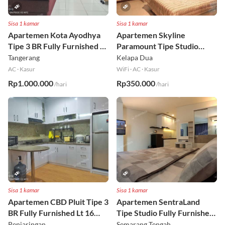
Sisa 1 kamar
Sisa 1 kamar
Apartemen Kota Ayodhya
Apartemen Skyline
Tipe 3 BR Fully Furnished Lt
Paramount Tipe Studio
6
Fully Furnished Lt 8
Tangerang
Kelapa Dua
AC
·
Kasur
WiFi
·
AC
·
Kasur
Rp1.000.000
Rp350.000
/hari
/hari
Sisa 1 kamar
Sisa 1 kamar
Apartemen CBD Pluit Tipe 3
Apartemen SentraLand
BR Fully Furnished Lt 16
Tipe Studio Fully Furnished