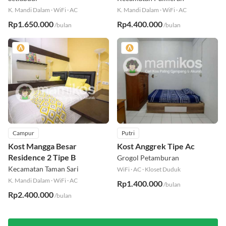
Setiabudi
Kecamatan Palmerah
K. Mandi Dalam
·
WiFi
·
AC
K. Mandi Dalam
·
WiFi
·
AC
Rp1.650.000
Rp4.400.000
/bulan
/bulan
Campur
Putri
Kost Mangga Besar
Kost Anggrek Tipe Ac
Residence 2 Tipe B
Grogol Petamburan
Kecamatan Taman Sari
WiFi
·
AC
·
Kloset Duduk
K. Mandi Dalam
·
WiFi
·
AC
Rp1.400.000
/bulan
Rp2.400.000
/bulan