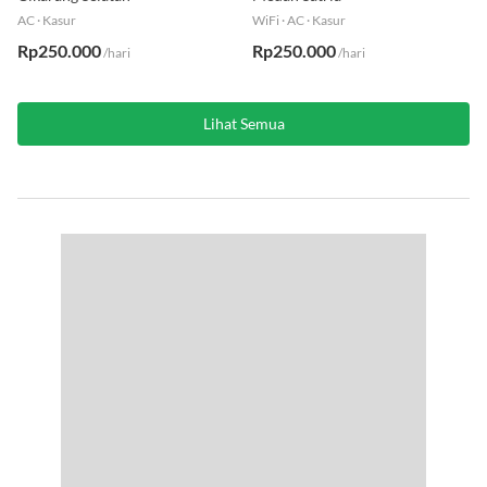
AC
·
Kasur
WiFi
·
AC
·
Kasur
Rp250.000
Rp250.000
/hari
/hari
Lihat Semua