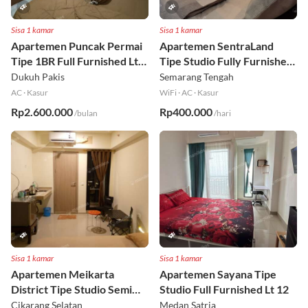
Sisa 1 kamar
Sisa 1 kamar
Apartemen Puncak Permai
Apartemen SentraLand
Tipe 1BR Full Furnished Lt
Tipe Studio Fully Furnished
18
Lt 8
Dukuh Pakis
Semarang Tengah
AC
·
Kasur
WiFi
·
AC
·
Kasur
Rp2.600.000
Rp400.000
/bulan
/hari
Sisa 1 kamar
Sisa 1 kamar
Apartemen Meikarta
Apartemen Sayana Tipe
District Tipe Studio Semi
Studio Full Furnished Lt 12
Furnished Lt 1
Cikarang Selatan
Medan Satria