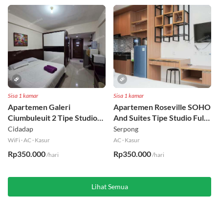
Rp220.000
Rp350.000
/hari
/hari
Sisa 1 kamar
Sisa 1 kamar
Apartemen Galeri
Apartemen Roseville SOHO
Ciumbuleuit 2 Tipe Studio
And Suites Tipe Studio Full
Full Furnished Lt 30
Furnished Lt 16
Cidadap
Serpong
WiFi
·
AC
·
Kasur
AC
·
Kasur
Rp350.000
Rp350.000
/hari
/hari
Lihat Semua