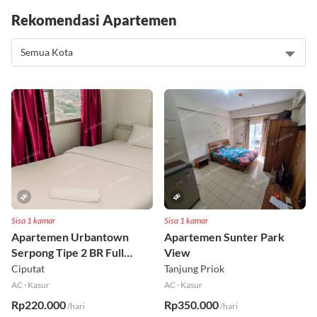
Rekomendasi Apartemen
Sisa 1 kamar
Sisa 1 kamar
Apartemen Urbantown
Apartemen Sunter Park
Serpong Tipe 2 BR Full
View
Furnished Lt 17 Selatan
Ciputat
Tanjung Priok
AC
·
Kasur
AC
·
Kasur