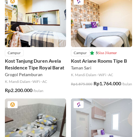
Campur
Campur
5
Sisa 3 kamar
Kost Tanjung Duren Avela
Kost Ariane Rooms Tipe B
Residence Tipe Royal Barat
Taman Sari
Grogol Petamburan
K. Mandi Dalam
·
WiFi
·
AC
K. Mandi Dalam
·
WiFi
·
AC
Rp1.764.000
Rp1.875.000
/bulan
Rp2.200.000
/bulan