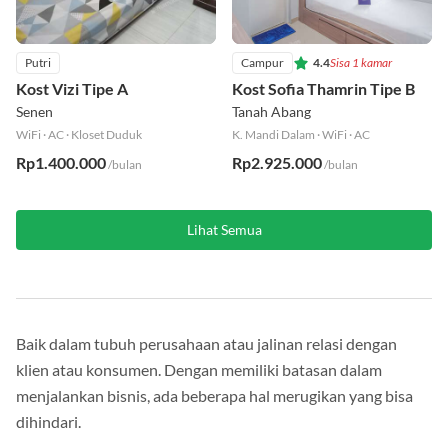
Putri
Campur
4.4
Sisa 1 kamar
Kost Vizi Tipe A
Kost Sofia Thamrin Tipe B
Senen
Tanah Abang
WiFi
·
AC
·
Kloset Duduk
K. Mandi Dalam
·
WiFi
·
AC
Rp1.400.000
Rp2.925.000
/bulan
/bulan
Lihat Semua
Baik dalam tubuh perusahaan atau jalinan relasi dengan
klien atau konsumen. Dengan memiliki batasan dalam
menjalankan bisnis, ada beberapa hal merugikan yang bisa
dihindari.