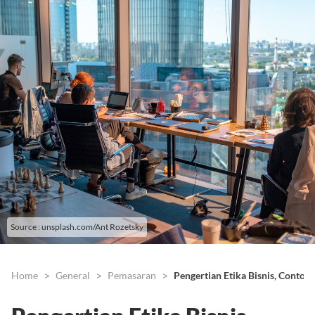
Source : unsplash.com/Ant Rozetsky
Home
General
Pemasaran
Pengertian Etika Bisnis, Contoh