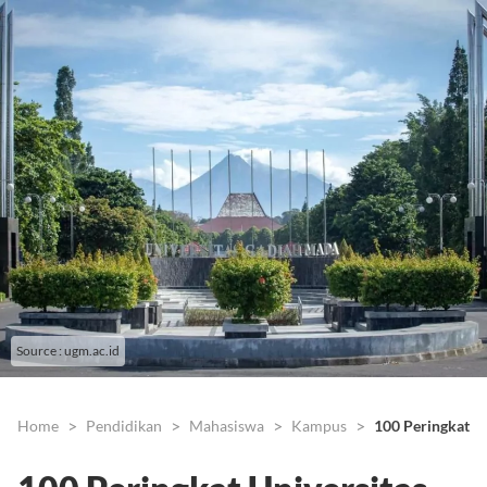
Source : ugm.ac.id
Home
Pendidikan
Mahasiswa
Kampus
100 Peringkat U