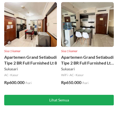
/hari
/hari
Sisa 1 kamar
Sisa 1 kamar
Apartemen Grand Setiabudi
Apartemen Grand Setiabudi
Tipe 2 BR Full Furnished Lt 8
Tipe 2 BR Full Furnished Lt
19
Sukasari
Sukasari
AC
·
Kasur
WiFi
·
AC
·
Kasur
Rp600.000
Rp650.000
/hari
/hari
Lihat Semua