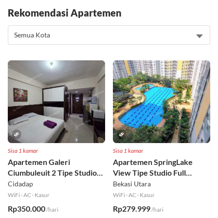
Rekomendasi Apartemen
Sisa 1 kamar
Sisa 1 kamar
Apartemen Galeri
Apartemen SpringLake
Ciumbuleuit 2 Tipe Studio
View Tipe Studio Full
Full Furnished Lt 30
Furnished Lt 2
Cidadap
Bekasi Utara
WiFi
·
AC
·
Kasur
WiFi
·
AC
·
Kasur
Rp350.000
Rp279.999