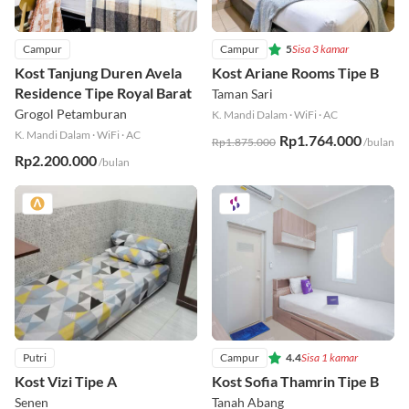
Campur
Campur
5
Sisa 3 kamar
Kost Tanjung Duren Avela
Kost Ariane Rooms Tipe B
Residence Tipe Royal Barat
Taman Sari
Grogol Petamburan
K. Mandi Dalam
·
WiFi
·
AC
K. Mandi Dalam
·
WiFi
·
AC
Rp1.764.000
Rp1.875.000
/bulan
Rp2.200.000
/bulan
Putri
Campur
4.4
Sisa 1 kamar
Kost Vizi Tipe A
Kost Sofia Thamrin Tipe B