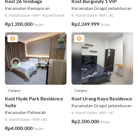
Kost 26 Tembaga
Kost Burgundy 1 VIP
Kecamatan Kemayoran
Kecamatan Grogol petamburan
K. Mandi Dalam
·
WiFi
·
Kloset Duduk
K. Mandi Dalam
·
WiFi
·
AC
Rp1.200.000
Rp2.249.999
/bulan
/bulan
Campur
Campur
Kost Hyde Park Residence
Kost Urang Kayo Residence
Suite
Kecamatan Grogol petamburan
Kecamatan Palmerah
K. Mandi Dalam
·
WiFi
·
AC
K. Mandi Dalam
·
WiFi
·
AC
Rp2.500.000
/bulan
Rp4.000.000
/bulan