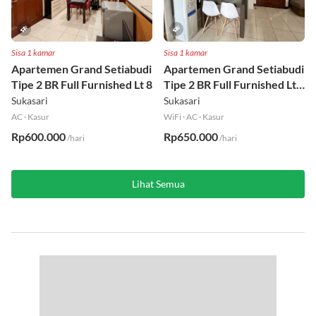
Sisa 1 kamar
Sisa 1 kamar
Apartemen Grand Setiabudi
Apartemen Grand Setiabudi
Tipe 2 BR Full Furnished Lt 8
Tipe 2 BR Full Furnished Lt
19
Sukasari
Sukasari
AC
·
Kasur
WiFi
·
AC
·
Kasur
Rp600.000
Rp650.000
/hari
/hari
Lihat Semua