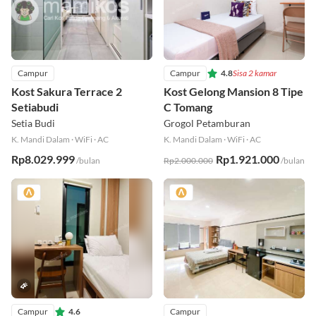
Campur
Campur
4.8
Sisa 2 kamar
Kost Sakura Terrace 2
Kost Gelong Mansion 8 Tipe
Setiabudi
C Tomang
Setia Budi
Grogol Petamburan
K. Mandi Dalam
·
WiFi
·
AC
K. Mandi Dalam
·
WiFi
·
AC
Rp8.029.999
Rp1.921.000
/bulan
Rp2.000.000
/bulan
Campur
4.6
Campur