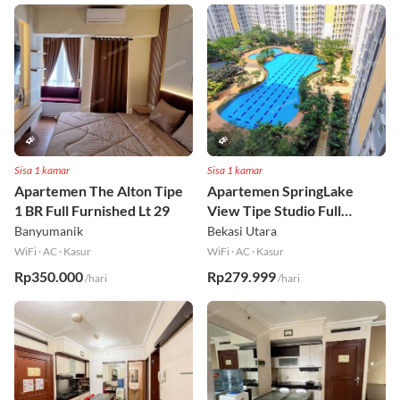
Sisa 1 kamar
Sisa 1 kamar
Apartemen The Alton Tipe
Apartemen SpringLake
1 BR Full Furnished Lt 29
View Tipe Studio Full
Furnished Lt 2
Banyumanik
Bekasi Utara
WiFi
·
AC
·
Kasur
WiFi
·
AC
·
Kasur
Rp350.000
Rp279.999
/hari
/hari