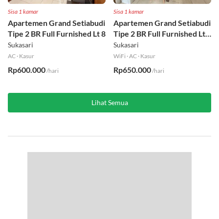
Sisa 1 kamar
Sisa 1 kamar
Apartemen Grand Setiabudi
Apartemen Grand Setiabudi
Tipe 2 BR Full Furnished Lt 8
Tipe 2 BR Full Furnished Lt
19
Sukasari
Sukasari
AC
·
Kasur
WiFi
·
AC
·
Kasur
Rp600.000
Rp650.000
/hari
/hari
Lihat Semua