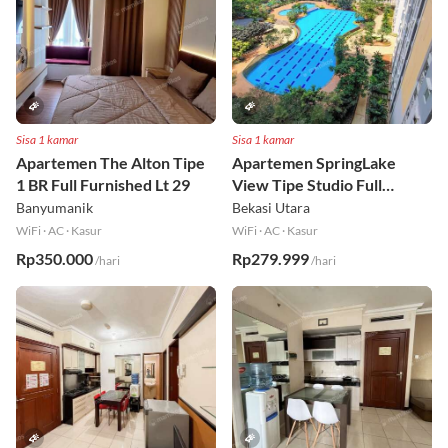
Sisa 1 kamar
Sisa 1 kamar
Apartemen The Alton Tipe
Apartemen SpringLake
1 BR Full Furnished Lt 29
View Tipe Studio Full
Furnished Lt 2
Banyumanik
Bekasi Utara
WiFi
·
AC
·
Kasur
WiFi
·
AC
·
Kasur
Rp350.000
Rp279.999
/hari
/hari