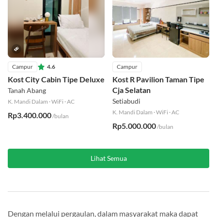
Campur
4.6
Campur
Kost City Cabin Tipe Deluxe
Kost R Pavilion Taman Tipe
Cja Selatan
Tanah Abang
Setiabudi
K. Mandi Dalam
·
WiFi
·
AC
K. Mandi Dalam
·
WiFi
·
AC
Rp3.400.000
/bulan
Rp5.000.000
/bulan
Lihat Semua
Dengan melalui pergaulan, dalam masyarakat maka dapat