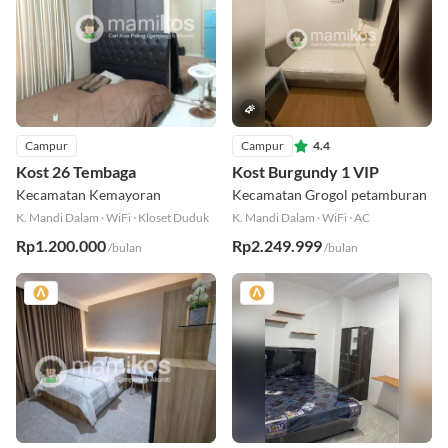
Campur
Campur
4.4
Kost 26 Tembaga
Kost Burgundy 1 VIP
Kecamatan Kemayoran
Kecamatan Grogol petamburan
K. Mandi Dalam
·
WiFi
·
Kloset Duduk
K. Mandi Dalam
·
WiFi
·
AC
Rp1.200.000
Rp2.249.999
/bulan
/bulan