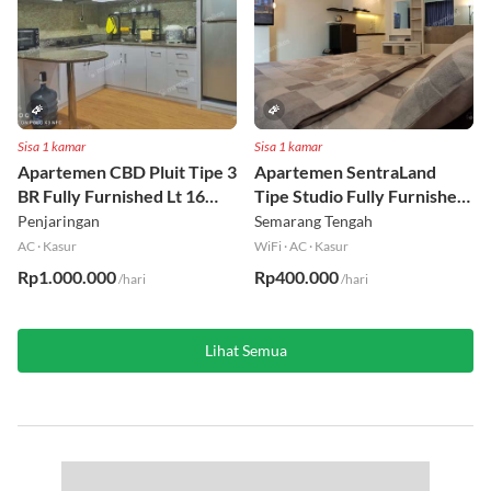
Sisa 1 kamar
Sisa 1 kamar
Apartemen CBD Pluit Tipe 3
Apartemen SentraLand
BR Fully Furnished Lt 16
Tipe Studio Fully Furnished
Utara
Lt 8
Penjaringan
Semarang Tengah
AC
·
Kasur
WiFi
·
AC
·
Kasur
Rp1.000.000
Rp400.000
/hari
/hari
Lihat Semua