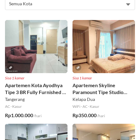
Sisa 1 kamar
Sisa 1 kamar
Apartemen Kota Ayodhya
Apartemen Skyline
Tipe 3 BR Fully Furnished Lt
Paramount Tipe Studio
6
Fully Furnished Lt 8
Tangerang
Kelapa Dua
AC
·
Kasur
WiFi
·
AC
·
Kasur
Rp1.000.000
Rp350.000
/hari
/hari