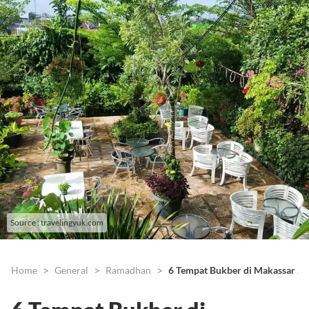
Source : travelingyuk.com
Home
General
Ramadhan
6 Tempat Bukber di Makassar 2