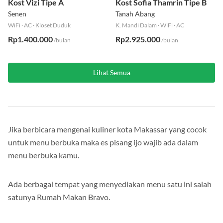
Kost Vizi Tipe A
Kost Sofia Thamrin Tipe B
Senen
Tanah Abang
WiFi
·
AC
·
Kloset Duduk
K. Mandi Dalam
·
WiFi
·
AC
Rp1.400.000
Rp2.925.000
/bulan
/bulan
Lihat Semua
Jika berbicara mengenai kuliner kota Makassar yang cocok
untuk menu berbuka maka es pisang ijo wajib ada dalam
menu berbuka kamu.
Ada berbagai tempat yang menyediakan menu satu ini salah
satunya Rumah Makan Bravo.