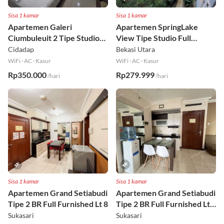
Sisa 1 kamar
Sisa 1 kamar
Apartemen Galeri
Apartemen SpringLake
Ciumbuleuit 2 Tipe Studio
View Tipe Studio Full
Full Furnished Lt 30
Furnished Lt 2
Cidadap
Bekasi Utara
WiFi
·
AC
·
Kasur
WiFi
·
AC
·
Kasur
Rp350.000
Rp279.999
/hari
/hari
Sisa 1 kamar
Sisa 1 kamar
Apartemen Grand Setiabudi
Apartemen Grand Setiabudi
Tipe 2 BR Full Furnished Lt 8
Tipe 2 BR Full Furnished Lt