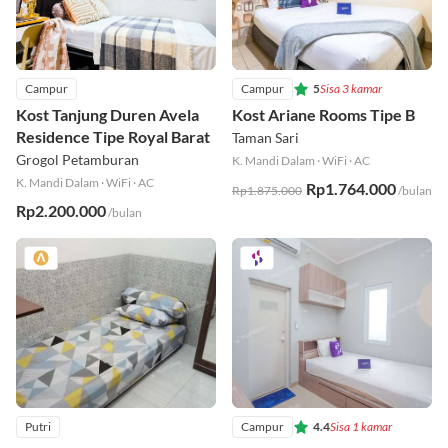
Campur
Campur
5
Sisa 3 kamar
Kost Tanjung Duren Avela
Kost Ariane Rooms Tipe B
Residence Tipe Royal Barat
Taman Sari
Grogol Petamburan
K. Mandi Dalam
·
WiFi
·
AC
K. Mandi Dalam
·
WiFi
·
AC
Rp1.764.000
Rp1.875.000
/bulan
Rp2.200.000
/bulan
Putri
Campur
4.4
Sisa 1 kamar