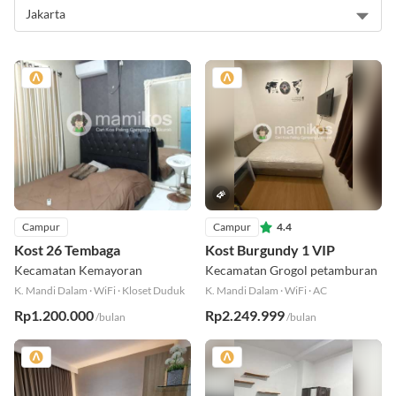
Campur
Campur
4.4
Kost 26 Tembaga
Kost Burgundy 1 VIP
Kecamatan Kemayoran
Kecamatan Grogol petamburan
K. Mandi Dalam
·
WiFi
·
Kloset Duduk
K. Mandi Dalam
·
WiFi
·
AC
Rp1.200.000
Rp2.249.999
/bulan
/bulan