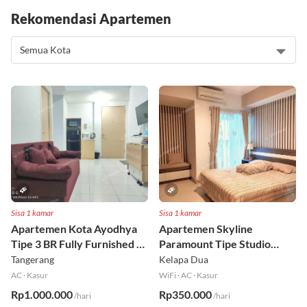
Rekomendasi Apartemen
Sisa 1 kamar
Sisa 1 kamar
Apartemen Kota Ayodhya
Apartemen Skyline
Tipe 3 BR Fully Furnished Lt
Paramount Tipe Studio
6
Fully Furnished Lt 8
Tangerang
Kelapa Dua
AC
·
Kasur
WiFi
·
AC
·
Kasur
Rp1.000.000
Rp350.000
/hari
/hari