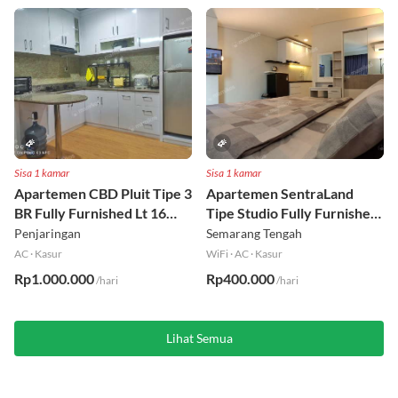
Sisa 1 kamar
Sisa 1 kamar
Apartemen CBD Pluit Tipe 3
Apartemen SentraLand
BR Fully Furnished Lt 16
Tipe Studio Fully Furnished
Utara
Lt 8
Penjaringan
Semarang Tengah
AC
·
Kasur
WiFi
·
AC
·
Kasur
Rp1.000.000
Rp400.000
/hari
/hari
Lihat Semua