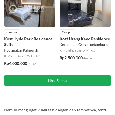
Campur
Campur
Kost Hyde Park Residence
Kost Urang Kayo Residence
Suite
Kecamatan Grogol petamburan
Kecamatan Palmerah
K. Mandi Dalam
·
WiFi
·
AC
K. Mandi Dalam
·
WiFi
·
AC
Rp2.500.000
/bulan
Rp4.000.000
/bulan
Lihat Semua
Namun mengingat kualitas hidangan dan tempatnya, tentu