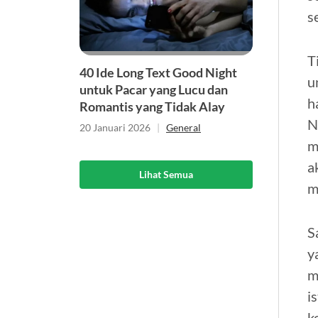
s
T
40 Ide Long Text Good Night
u
untuk Pacar yang Lucu dan
h
Romantis yang Tidak Alay
N
20 Januari 2026
|
General
m
a
Lihat Semua
m
S
y
m
i
k