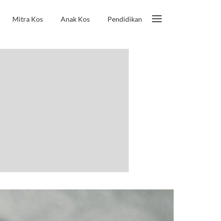
Mitra Kos
Anak Kos
Pendidikan