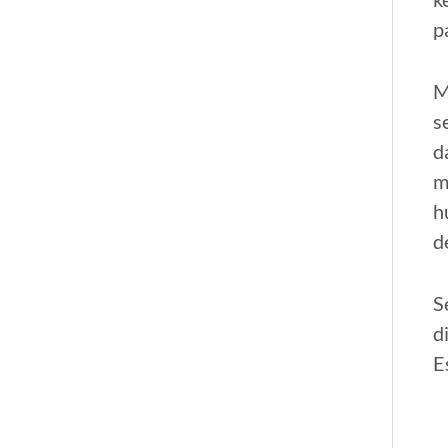
p
M
s
d
m
h
d
S
d
E