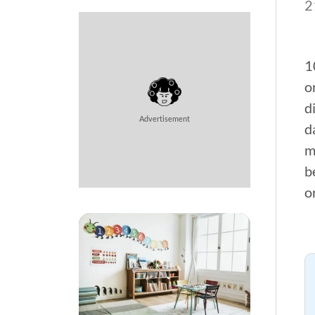
2
1
o
d
Advertisement
d
m
b
o