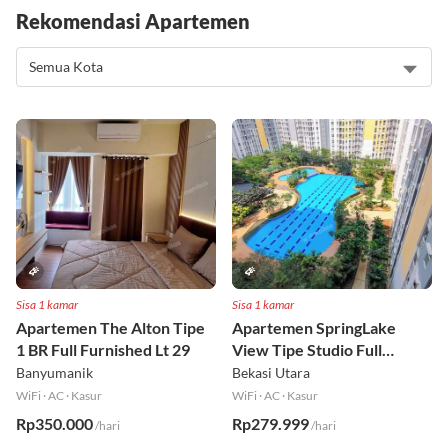
Rekomendasi Apartemen
Sisa 1 kamar
Sisa 1 kamar
Apartemen The Alton Tipe
Apartemen SpringLake
1 BR Full Furnished Lt 29
View Tipe Studio Full
Furnished Lt 2
Banyumanik
Bekasi Utara
WiFi
·
AC
·
Kasur
WiFi
·
AC
·
Kasur
Rp350.000
Rp279.999
/hari
/hari