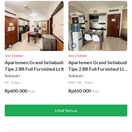
Sisa 1 kamar
Sisa 1 kamar
Apartemen Grand Setiabudi
Apartemen Grand Setiabudi
Tipe 2 BR Full Furnished Lt 8
Tipe 2 BR Full Furnished Lt
19
Sukasari
Sukasari
AC
·
Kasur
WiFi
·
AC
·
Kasur
Rp600.000
Rp650.000
/hari
/hari
Lihat Semua