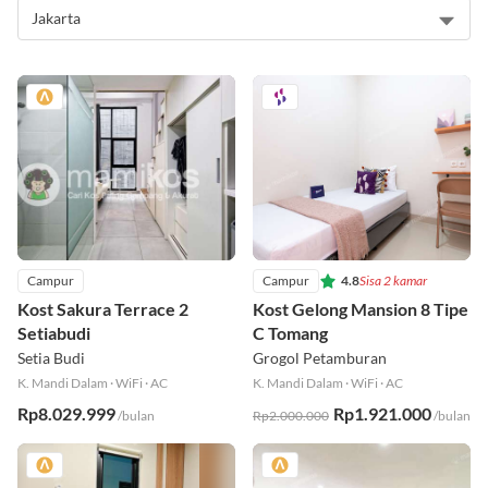
Campur
Campur
4.8
Sisa 2 kamar
Kost Sakura Terrace 2
Kost Gelong Mansion 8 Tipe
Setiabudi
C Tomang
Setia Budi
Grogol Petamburan
K. Mandi Dalam
·
WiFi
·
AC
K. Mandi Dalam
·
WiFi
·
AC
Rp8.029.999
Rp1.921.000
/bulan
Rp2.000.000
/bulan