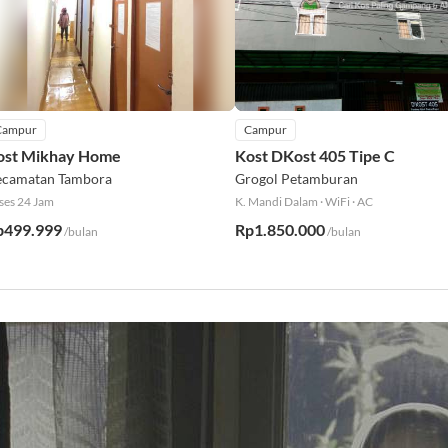
Campur
Campur
ost Mikhay Home
Kost DKost 405 Tipe C
camatan Tambora
Grogol Petamburan
ses 24 Jam
K. Mandi Dalam
·
WiFi
·
AC
p499.999
Rp1.850.000
/bulan
/bulan