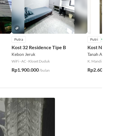
Putra
Putri
4.6
Kost 32 Residence Tipe B
Kost Nicole
Kebon Jeruk
Tanah Abang
WiFi
·
AC
·
Kloset Duduk
K. Mandi Dalam
·
WiFi
·
AC
Rp1.900.000
Rp2.600.000
/bulan
/bulan