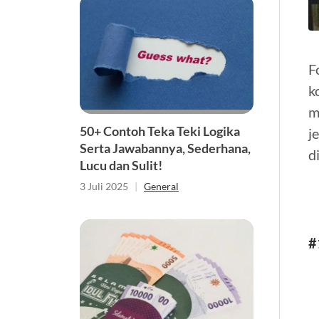
F
k
m
50+ Contoh Teka Teki Logika
j
Serta Jawabannya, Sederhana,
d
Lucu dan Sulit!
3 Juli 2025
|
General
#