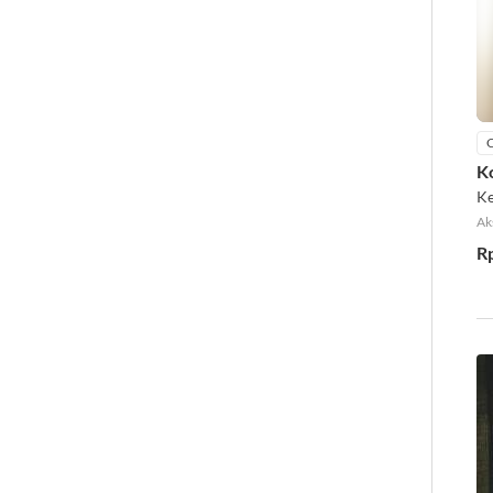
K
Ke
Ak
R