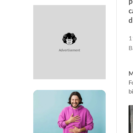
p
c
d
1
B
Advertisement
M
F
b