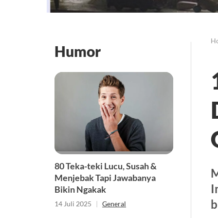
H
Humor
80 Teka-teki Lucu, Susah &
M
Menjebak Tapi Jawabanya
I
Bikin Ngakak
b
14 Juli 2025
|
General