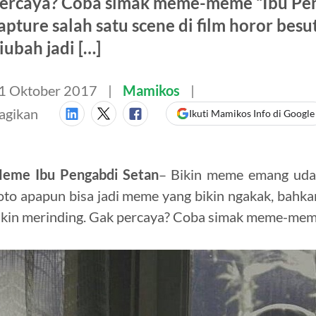
ercaya? Coba simak meme-meme “Ibu Peng
apture salah satu scene di film horor bes
iubah jadi […]
1 Oktober 2017
Mamikos
agikan
Ikuti Mamikos Info di Google
eme Ibu Pengabdi Setan
– Bikin meme emang udah 
oto apapun bisa jadi meme yang bikin ngakak, bahk
ikin merinding. Gak percaya? Coba simak meme-meme 