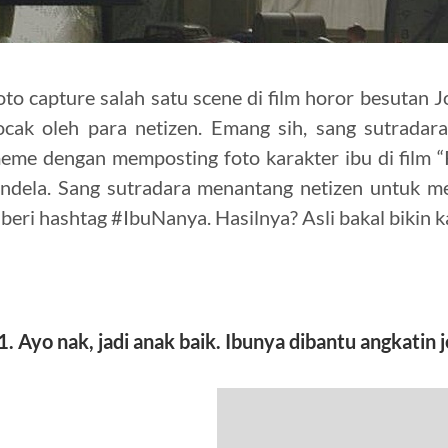
oto capture salah satu scene di film horor besutan 
ocak oleh para netizen. Emang sih, sang sutradara
eme dengan memposting foto karakter ibu di film “
endela. Sang sutradara menantang netizen untuk m
iberi hashtag #IbuNanya. Hasilnya? Asli bakal bikin k
1. Ayo nak, jadi anak baik. Ibunya dibantu angkatin