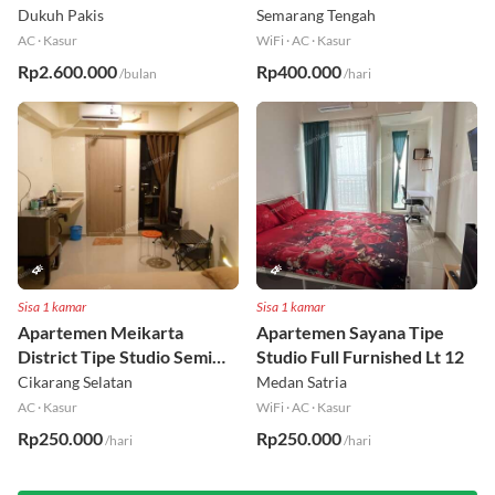
18
Lt 8
Dukuh Pakis
Semarang Tengah
AC
·
Kasur
WiFi
·
AC
·
Kasur
Rp2.600.000
Rp400.000
/bulan
/hari
Sisa 1 kamar
Sisa 1 kamar
Apartemen Meikarta
Apartemen Sayana Tipe
District Tipe Studio Semi
Studio Full Furnished Lt 12
Furnished Lt 1
Cikarang Selatan
Medan Satria
AC
·
Kasur
WiFi
·
AC
·
Kasur
Rp250.000
Rp250.000
/hari
/hari