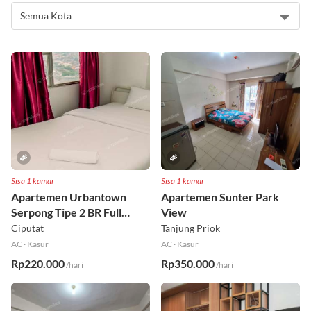
Sisa 1 kamar
Sisa 1 kamar
Apartemen Urbantown
Apartemen Sunter Park
Serpong Tipe 2 BR Full
View
Furnished Lt 17 Selatan
Ciputat
Tanjung Priok
AC
·
Kasur
AC
·
Kasur
Rp220.000
Rp350.000
/hari
/hari