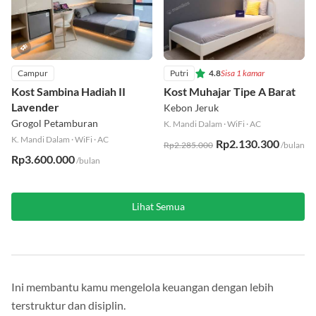
Campur
Putri
4.8
Sisa 1 kamar
Kost Sambina Hadiah II
Kost Muhajar Tipe A Barat
Lavender
Kebon Jeruk
Grogol Petamburan
K. Mandi Dalam
·
WiFi
·
AC
K. Mandi Dalam
·
WiFi
·
AC
Rp2.130.300
Rp2.285.000
/bulan
Rp3.600.000
/bulan
Lihat Semua
Ini membantu kamu mengelola keuangan dengan lebih
terstruktur dan disiplin.