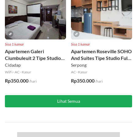
Sisa 1 kamar
Sisa 1 kamar
Apartemen Galeri
Apartemen Roseville SOHO
Ciumbuleuit 2 Tipe Studio
And Suites Tipe Studio Full
Full Furnished Lt 30
Furnished Lt 16
Cidadap
Serpong
WiFi
·
AC
·
Kasur
AC
·
Kasur
Rp350.000
Rp350.000
/hari
/hari
Lihat Semua