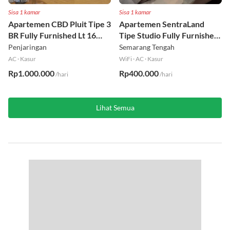
Sisa 1 kamar
Sisa 1 kamar
Apartemen CBD Pluit Tipe 3
Apartemen SentraLand
BR Fully Furnished Lt 16
Tipe Studio Fully Furnished
Utara
Lt 8
Penjaringan
Semarang Tengah
AC
·
Kasur
WiFi
·
AC
·
Kasur
Rp1.000.000
Rp400.000
/hari
/hari
Lihat Semua