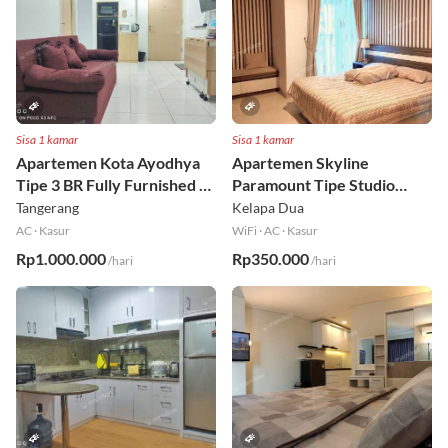
Sisa 1 kamar
Sisa 1 kamar
Apartemen Kota Ayodhya
Apartemen Skyline
Tipe 3 BR Fully Furnished Lt
Paramount Tipe Studio
6
Fully Furnished Lt 8
Tangerang
Kelapa Dua
AC
·
Kasur
WiFi
·
AC
·
Kasur
Rp1.000.000
Rp350.000
/hari
/hari