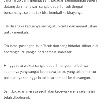
Jaka Tarub yang melihat sang bidadari kebingungan segera
datang dan menawari sang bidadari untuk tinggal
bersamanya selama tak bisa kembali ke khayangan.
Tak disangka keduanya saling jatuh cinta dan memutuskan
untuk menikah.
Tak lama, pasangan Jaka Tarub dan sang bidadari dikaruniai
seorang putri yang diberi nama Kumalasari.
Hingga satu waktu, sang bidadari mengetahui bahwa
suaminya yang sangat ia percaya justru yang telah mencuri
pakaiannya sehingga ia tak bisa kembali ke khayangan.
Sang bidadari merasa sedih dan kecewa karena selama ini
telah dibohongi.