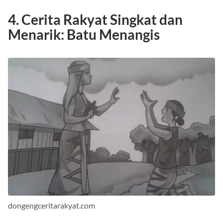
4. Cerita Rakyat Singkat dan
Menarik: Batu Menangis
dongengceritarakyat.com