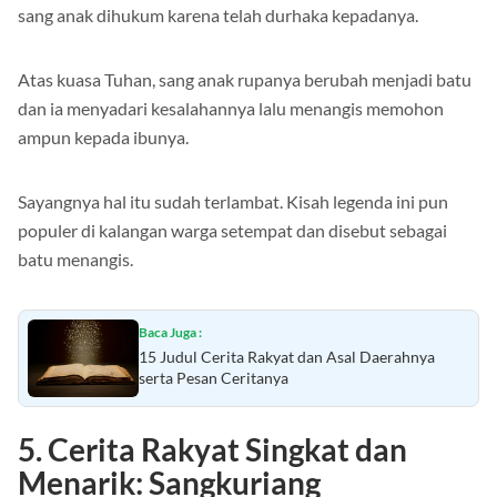
Ibunya merasa kecewa dan sedih. Tanpa sadar ia berdoa agar
sang anak dihukum karena telah durhaka kepadanya.
Atas kuasa Tuhan, sang anak rupanya berubah menjadi batu
dan ia menyadari kesalahannya lalu menangis memohon
ampun kepada ibunya.
Sayangnya hal itu sudah terlambat. Kisah legenda ini pun
populer di kalangan warga setempat dan disebut sebagai
batu menangis.
Baca Juga :
15 Judul Cerita Rakyat dan Asal Daerahnya
serta Pesan Ceritanya
5. Cerita Rakyat Singkat dan