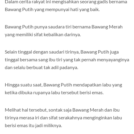
Dalam cerita rakyat ini mengisahkan seorang gadis bernama
Bawang Putih yang mempunyai hati yang baik.
Bawang Putih punya saudara tiri bernama Bawang Merah
yang memiliki sifat kebalikan darinya.
Selain tinggal dengan saudari tirinya, Bawang Putih juga
tinggal bersama sang ibu tiri yang tak pernah menyayanginya
dan selalu berbuat tak adil padanya.
Hingga suatu saat, Bawang Putih mendapatkan labu yang
ketika dibuka rupanya labu tersebut berisi emas.
Melihat hal tersebut, sontak saja Bawang Merah dan ibu
tirinya merasa iri dan sifat serakahnya menginginkan labu
berisi emas itu jadi miliknya.