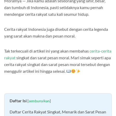
Moralnya — Jika kamu adalah seseorang yang lahir, besar,
dan tumbuh di Indonesia, pasti setidaknya kamu pernah
mendengar cerita rakyat satu kali seumur hidup.
Cerita rakyat Indonesia juga disebut dengan cerita legenda
yang sarat akan makna dan pesan moral.
Tak terkecuali di artikel ini yang akan membahas
cerita-cerita
rakyat
singkat dan sarat pesan moral. Mari simak seperti apa
cerita rakyat singkat dan sarat pesan moral tersebut dengan
menggulir artikel ini hingga selesai.
Daftar Isi
[
sembunyikan
]