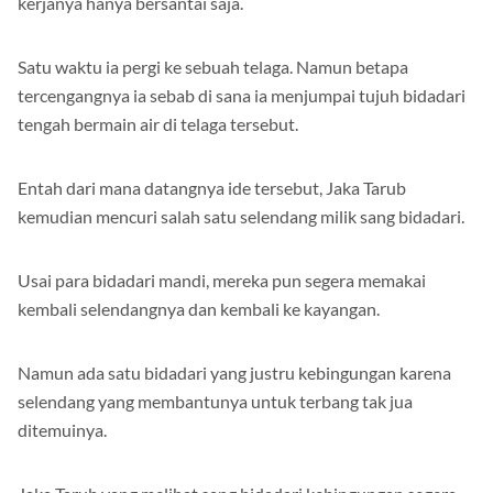
kerjanya hanya bersantai saja.
Satu waktu ia pergi ke sebuah telaga. Namun betapa
tercengangnya ia sebab di sana ia menjumpai tujuh bidadari
tengah bermain air di telaga tersebut.
Entah dari mana datangnya ide tersebut, Jaka Tarub
kemudian mencuri salah satu selendang milik sang bidadari.
Usai para bidadari mandi, mereka pun segera memakai
kembali selendangnya dan kembali ke kayangan.
Namun ada satu bidadari yang justru kebingungan karena
selendang yang membantunya untuk terbang tak jua
ditemuinya.