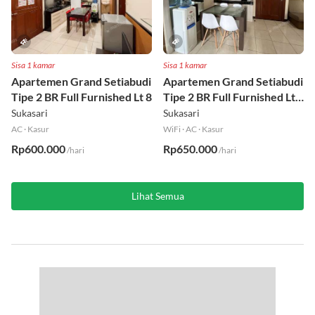
Sisa 1 kamar
Sisa 1 kamar
Apartemen Grand Setiabudi
Apartemen Grand Setiabudi
Tipe 2 BR Full Furnished Lt 8
Tipe 2 BR Full Furnished Lt
19
Sukasari
Sukasari
AC
·
Kasur
WiFi
·
AC
·
Kasur
Rp600.000
Rp650.000
/hari
/hari
Lihat Semua