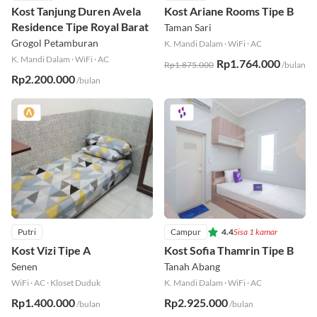
Kost Tanjung Duren Avela
Kost Ariane Rooms Tipe B
Residence Tipe Royal Barat
Taman Sari
Grogol Petamburan
K. Mandi Dalam
·
WiFi
·
AC
K. Mandi Dalam
·
WiFi
·
AC
Rp1.764.000
Rp1.875.000
/bulan
Rp2.200.000
/bulan
Putri
Campur
4.4
Sisa 1 kamar
Kost Vizi Tipe A
Kost Sofia Thamrin Tipe B
Senen
Tanah Abang
WiFi
·
AC
·
Kloset Duduk
K. Mandi Dalam
·
WiFi
·
AC
Rp1.400.000
Rp2.925.000
/bulan
/bulan