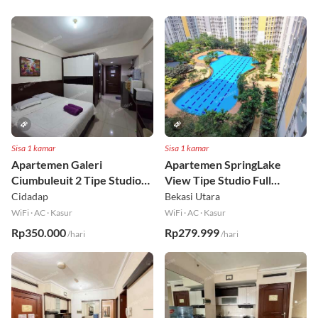
Sisa 1 kamar
Sisa 1 kamar
Apartemen Galeri
Apartemen SpringLake
Ciumbuleuit 2 Tipe Studio
View Tipe Studio Full
Full Furnished Lt 30
Furnished Lt 2
Cidadap
Bekasi Utara
WiFi
·
AC
·
Kasur
WiFi
·
AC
·
Kasur
Rp350.000
Rp279.999
/hari
/hari