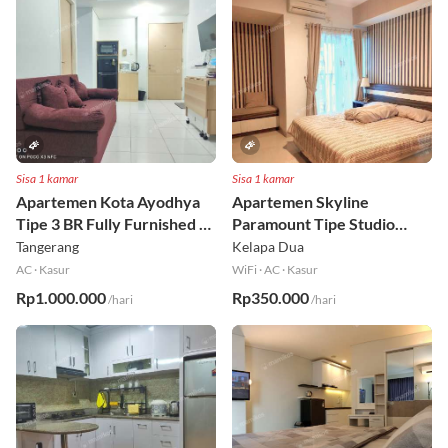
Sisa 1 kamar
Sisa 1 kamar
Apartemen Kota Ayodhya
Apartemen Skyline
Tipe 3 BR Fully Furnished Lt
Paramount Tipe Studio
6
Fully Furnished Lt 8
Tangerang
Kelapa Dua
AC
·
Kasur
WiFi
·
AC
·
Kasur
Rp1.000.000
Rp350.000
/hari
/hari