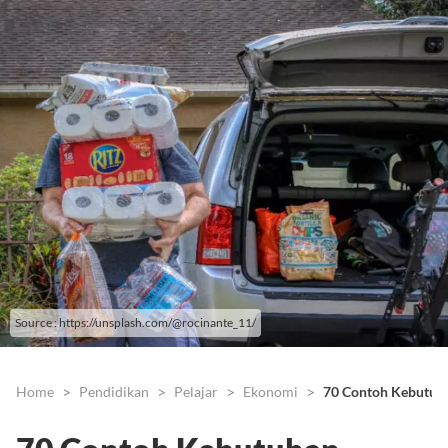
Source : https://unsplash.com/@rocinante_11/
Home
Pendidikan
Pelajar
Ekonomi
70 Contoh Kebutuha