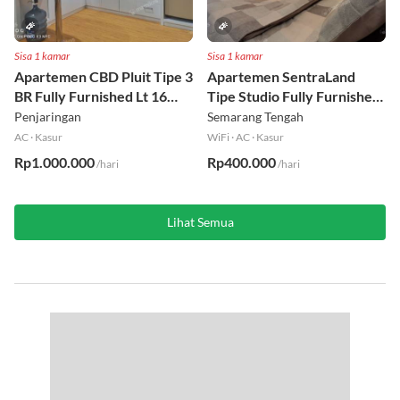
Sisa 1 kamar
Sisa 1 kamar
Apartemen CBD Pluit Tipe 3
Apartemen SentraLand
BR Fully Furnished Lt 16
Tipe Studio Fully Furnished
Utara
Lt 8
Penjaringan
Semarang Tengah
AC
·
Kasur
WiFi
·
AC
·
Kasur
Rp1.000.000
Rp400.000
/hari
/hari
Lihat Semua