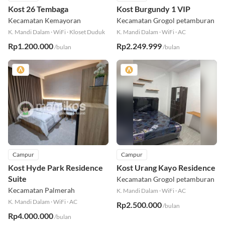
Campur
Campur
4.4
Kost 26 Tembaga
Kost Burgundy 1 VIP
Kecamatan Kemayoran
Kecamatan Grogol petamburan
K. Mandi Dalam
·
WiFi
·
Kloset Duduk
K. Mandi Dalam
·
WiFi
·
AC
Rp1.200.000
Rp2.249.999
/bulan
/bulan
Campur
Campur
Kost Hyde Park Residence
Kost Urang Kayo Residence
Suite
Kecamatan Grogol petamburan
Kecamatan Palmerah
K. Mandi Dalam
·
WiFi
·
AC
K. Mandi Dalam
·
WiFi
·
AC
Rp2.500.000
/bulan