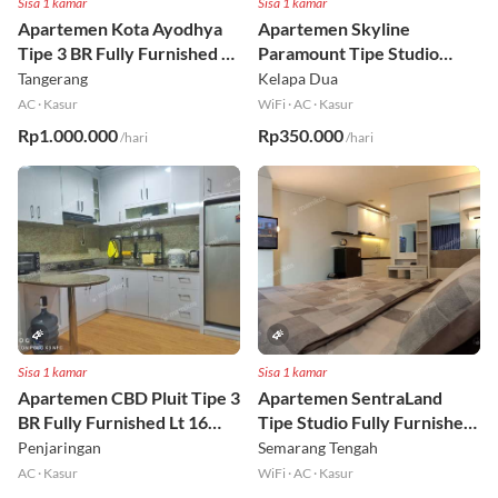
Sisa 1 kamar
Sisa 1 kamar
Apartemen Kota Ayodhya
Apartemen Skyline
Tipe 3 BR Fully Furnished Lt
Paramount Tipe Studio
6
Fully Furnished Lt 8
Tangerang
Kelapa Dua
AC
·
Kasur
WiFi
·
AC
·
Kasur
Rp1.000.000
Rp350.000
/hari
/hari
Sisa 1 kamar
Sisa 1 kamar
Apartemen CBD Pluit Tipe 3
Apartemen SentraLand
BR Fully Furnished Lt 16
Tipe Studio Fully Furnished
Utara
Lt 8
Penjaringan
Semarang Tengah
AC
·
Kasur
WiFi
·
AC
·
Kasur