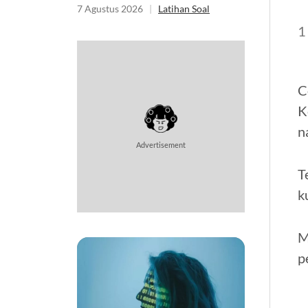
Matematika
7 Agustus 2026
|
Latihan Soal
1
C
K
n
Advertisement
T
k
M
p