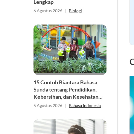
Lengkap
6 Agustus 2026
|
Biologi
C
15 Contoh Biantara Bahasa
Sunda tentang Pendidikan,
Kebersihan, dan Kesehatan
Singkat
5 Agustus 2026
|
Bahasa Indonesia