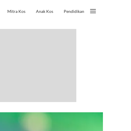
Mitra Kos
Anak Kos
Pendidikan