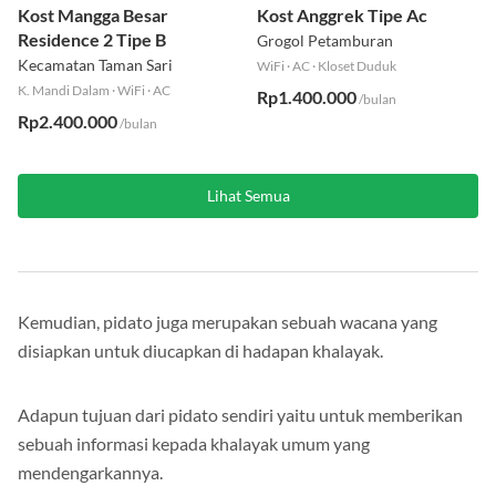
Kost Mangga Besar
Kost Anggrek Tipe Ac
Residence 2 Tipe B
Grogol Petamburan
Kecamatan Taman Sari
WiFi
·
AC
·
Kloset Duduk
K. Mandi Dalam
·
WiFi
·
AC
Rp1.400.000
/bulan
Rp2.400.000
/bulan
Lihat Semua
Kemudian, pidato juga merupakan sebuah wacana yang
disiapkan untuk diucapkan di hadapan khalayak.
Adapun tujuan dari pidato sendiri yaitu untuk memberikan
sebuah informasi kepada khalayak umum yang
mendengarkannya.