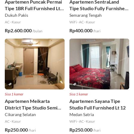
Apartemen Puncak Permai
Apartemen SentraLand
Tipe 1BR Full Furnished Lt
Tipe Studio Fully Furnished
18
Lt 8
Dukuh Pakis
Semarang Tengah
AC
·
Kasur
WiFi
·
AC
·
Kasur
Rp2.600.000
Rp400.000
/bulan
/hari
Sisa 1 kamar
Sisa 1 kamar
Apartemen Meikarta
Apartemen Sayana Tipe
District Tipe Studio Semi
Studio Full Furnished Lt 12
Furnished Lt 1
Cikarang Selatan
Medan Satria
AC
·
Kasur
WiFi
·
AC
·
Kasur
Rp250.000
Rp250.000
/hari
/hari