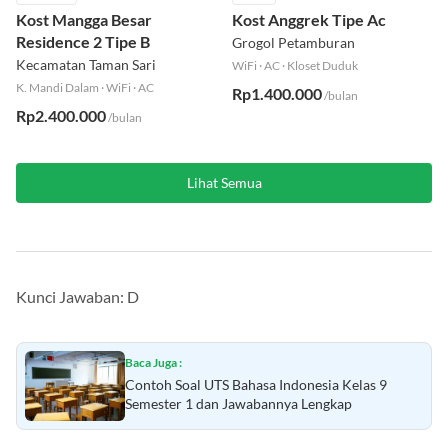
Campur
Putri
Kost Mangga Besar
Kost Anggrek Tipe Ac
Residence 2 Tipe B
Grogol Petamburan
Kecamatan Taman Sari
WiFi
·
AC
·
Kloset Duduk
K. Mandi Dalam
·
WiFi
·
AC
Rp1.400.000
/bulan
Rp2.400.000
/bulan
Lihat Semua
Kunci Jawaban: D
Baca Juga :
Contoh Soal UTS Bahasa Indonesia Kelas 9
Semester 1 dan Jawabannya Lengkap