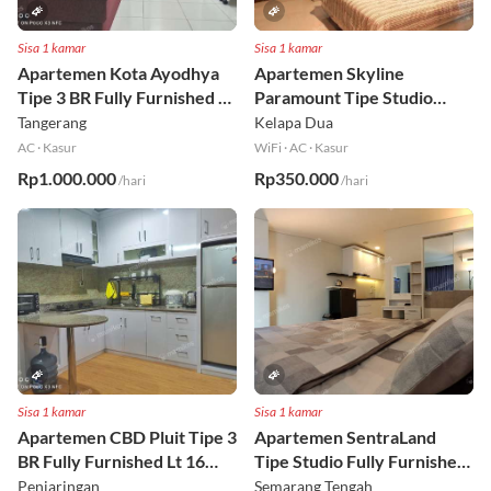
Sisa 1 kamar
Sisa 1 kamar
Apartemen Kota Ayodhya
Apartemen Skyline
Tipe 3 BR Fully Furnished Lt
Paramount Tipe Studio
6
Fully Furnished Lt 8
Tangerang
Kelapa Dua
AC
·
Kasur
WiFi
·
AC
·
Kasur
Rp1.000.000
Rp350.000
/hari
/hari
Sisa 1 kamar
Sisa 1 kamar
Apartemen CBD Pluit Tipe 3
Apartemen SentraLand
BR Fully Furnished Lt 16
Tipe Studio Fully Furnished