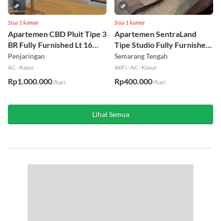
Sisa 1 kamar
Sisa 1 kamar
Apartemen CBD Pluit Tipe 3
Apartemen SentraLand
BR Fully Furnished Lt 16
Tipe Studio Fully Furnished
Utara
Lt 8
Penjaringan
Semarang Tengah
AC
·
Kasur
WiFi
·
AC
·
Kasur
Rp1.000.000
Rp400.000
/hari
/hari
Lihat Semua