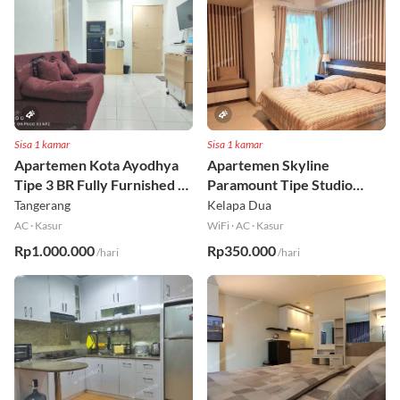
Sisa 1 kamar
Sisa 1 kamar
Apartemen Kota Ayodhya
Apartemen Skyline
Tipe 3 BR Fully Furnished Lt
Paramount Tipe Studio
6
Fully Furnished Lt 8
Tangerang
Kelapa Dua
AC
·
Kasur
WiFi
·
AC
·
Kasur
Rp1.000.000
Rp350.000
/hari
/hari