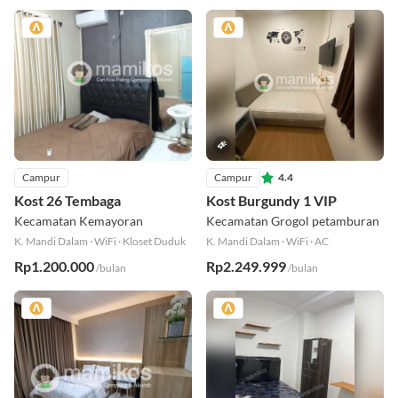
Campur
Campur
4.4
Kost 26 Tembaga
Kost Burgundy 1 VIP
Kecamatan Kemayoran
Kecamatan Grogol petamburan
K. Mandi Dalam
·
WiFi
·
Kloset Duduk
K. Mandi Dalam
·
WiFi
·
AC
Rp1.200.000
Rp2.249.999
/bulan
/bulan