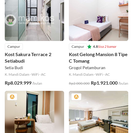
Campur
Campur
4.8
Sisa 2 kamar
Kost Sakura Terrace 2
Kost Gelong Mansion 8 Tipe
Setiabudi
C Tomang
Setia Budi
Grogol Petamburan
K. Mandi Dalam
·
WiFi
·
AC
K. Mandi Dalam
·
WiFi
·
AC
Rp8.029.999
Rp1.921.000
/bulan
Rp2.000.000
/bulan