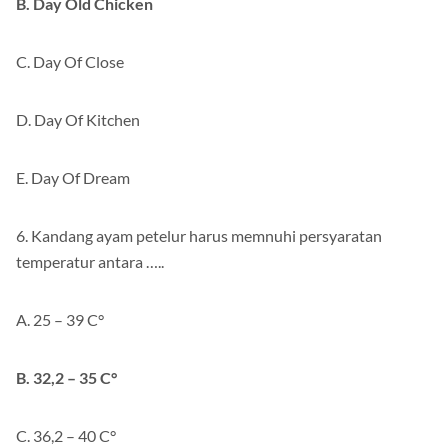
B. Day Old Chicken
C. Day Of Close
D. Day Of Kitchen
E. Day Of Dream
6. Kandang ayam petelur harus memnuhi persyaratan
temperatur antara …..
A. 25 – 39 C°
B. 32,2 – 35 C°
C. 36,2 – 40 C°