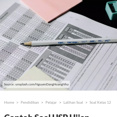
Source : unsplash.com/NguyenDangHoangNhu
Home
Pendidikan
Pelajar
Latihan Soal
Soal Kelas 12