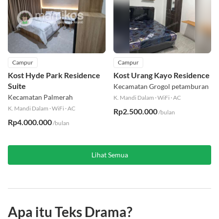
Campur
Campur
Kost Hyde Park Residence
Kost Urang Kayo Residence
Suite
Kecamatan Grogol petamburan
Kecamatan Palmerah
K. Mandi Dalam
·
WiFi
·
AC
K. Mandi Dalam
·
WiFi
·
AC
Rp2.500.000
/bulan
Rp4.000.000
/bulan
Lihat Semua