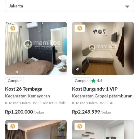
Campur
Campur
4.4
Kost 26 Tembaga
Kost Burgundy 1 VIP
Kecamatan Kemayoran
Kecamatan Grogol petamburan
K. Mandi Dalam
·
WiFi
·
Kloset Duduk
K. Mandi Dalam
·
WiFi
·
AC
Rp1.200.000
Rp2.249.999
/bulan
/bulan