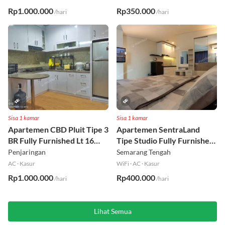
AC
·
Kasur
WiFi
·
AC
·
Kasur
Rp1.000.000
Rp350.000
/hari
/hari
Sisa 1 kamar
Sisa 1 kamar
Apartemen CBD Pluit Tipe 3
Apartemen SentraLand
BR Fully Furnished Lt 16
Tipe Studio Fully Furnished
Utara
Lt 8
Penjaringan
Semarang Tengah
AC
·
Kasur
WiFi
·
AC
·
Kasur
Rp1.000.000
Rp400.000
/hari
/hari
Lihat Semua