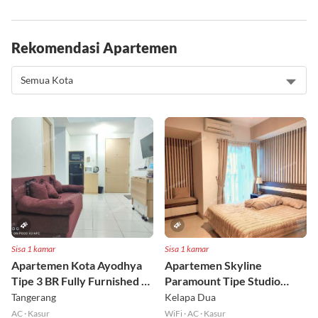
Apa Ciri-ciri Teks Drama?
Rekomendasi Apartemen
Sisa 1 kamar
Sisa 1 kamar
Apartemen Kota Ayodhya
Apartemen Skyline
Tipe 3 BR Fully Furnished Lt
Paramount Tipe Studio
6
Fully Furnished Lt 8
Tangerang
Kelapa Dua