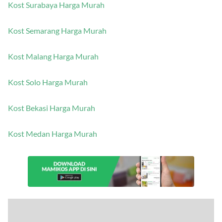
Kost Surabaya Harga Murah
Kost Semarang Harga Murah
Kost Malang Harga Murah
Kost Solo Harga Murah
Kost Bekasi Harga Murah
Kost Medan Harga Murah