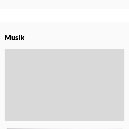
Musik