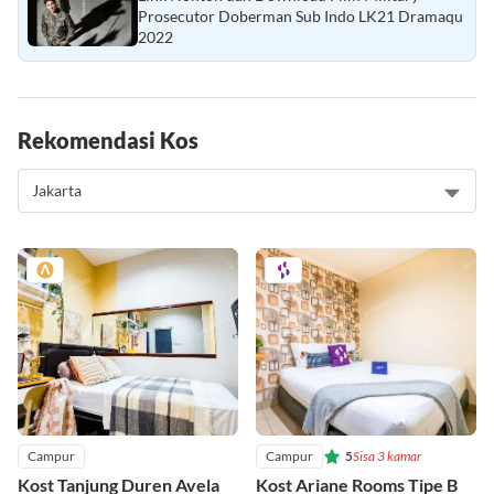
Prosecutor Doberman Sub Indo LK21 Dramaqu
2022
Rekomendasi Kos
Campur
Campur
5
Sisa 3 kamar
Kost Tanjung Duren Avela
Kost Ariane Rooms Tipe B