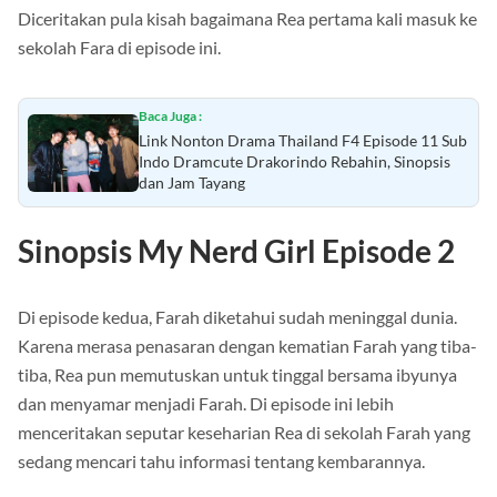
Diceritakan pula kisah bagaimana Rea pertama kali masuk ke
sekolah Fara di episode ini.
Baca Juga :
Link Nonton Drama Thailand F4 Episode 11 Sub
Indo Dramcute Drakorindo Rebahin, Sinopsis
dan Jam Tayang
Sinopsis My Nerd Girl Episode 2
Di episode kedua, Farah diketahui sudah meninggal dunia.
Karena merasa penasaran dengan kematian Farah yang tiba-
tiba, Rea pun memutuskan untuk tinggal bersama ibyunya
dan menyamar menjadi Farah. Di episode ini lebih
menceritakan seputar keseharian Rea di sekolah Farah yang
sedang mencari tahu informasi tentang kembarannya.