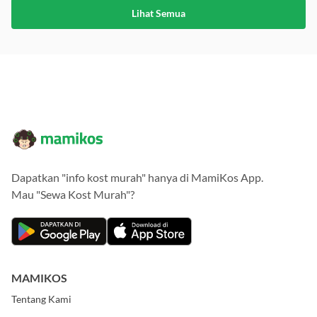
Lihat Semua
Dapatkan "info kost murah" hanya di MamiKos App.
Mau "Sewa Kost Murah"?
MAMIKOS
Tentang Kami