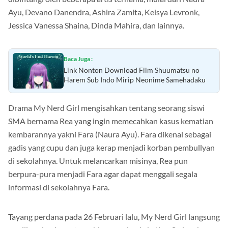
Ayu, Devano Danendra, Ashira Zamita, Keisya Levronk,
Jessica Vanessa Shaina, Dinda Mahira, dan lainnya.
Baca Juga :
Link Nonton Download Film Shuumatsu no
Harem Sub Indo Mirip Neonime Samehadaku
Drama My Nerd Girl mengisahkan tentang seorang siswi
SMA bernama Rea yang ingin memecahkan kasus kematian
kembarannya yakni Fara (Naura Ayu). Fara dikenal sebagai
gadis yang cupu dan juga kerap menjadi korban pembullyan
di sekolahnya. Untuk melancarkan misinya, Rea pun
berpura-pura menjadi Fara agar dapat menggali segala
informasi di sekolahnya Fara.
Tayang perdana pada 26 Februari lalu, My Nerd Girl langsung