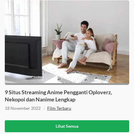
9 Situs Streaming Anime Pengganti Oploverz,
Nekopoi dan Nanime Lengkap
18 November 2022
|
Film Terbaru
Lihat Semua