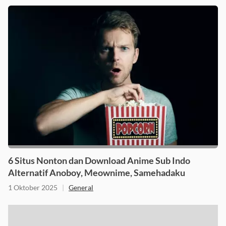
6 Situs Nonton dan Download Anime Sub Indo
Alternatif Anoboy, Meownime, Samehadaku
1 Oktober 2025
|
General