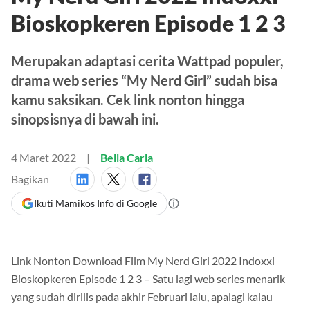
Bioskopkeren Episode 1 2 3
Merupakan adaptasi cerita Wattpad populer,
drama web series “My Nerd Girl” sudah bisa
kamu saksikan. Cek link nonton hingga
sinopsisnya di bawah ini.
4 Maret 2022
Bella Carla
Bagikan
Ikuti Mamikos Info di Google
Link Nonton Download Film My Nerd Girl 2022 Indoxxi
Bioskopkeren Episode 1 2 3 – Satu lagi web series menarik
yang sudah dirilis pada akhir Februari lalu, apalagi kalau