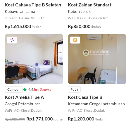
Putri
4.6
Campur
5
Kost Cahaya Tipe B Selatan
Kost Zaidan Standart
Kebayoran Lama
Kebon Jeruk
K. Mandi Dalam
·
WiFi
·
AC
WiFi
·
Kasur
·
Akses 24 Jam
Rp1.615.000
Rp850.000
/bulan
/bulan
Campur
4.4
Sisa 3 kamar
Putri
Kost Amelia Tipe A
Kost Casa Tipe B
Grogol Petamburan
Kecamatan Grogol petamburan
WiFi
·
AC
·
Kloset Duduk
WiFi
·
AC
·
Kloset Duduk
Rp1.771.000
Rp1.200.000
Rp1.825.000
/bulan
/bulan