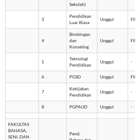
2
Unggul
-
(Pend. Luar
Sekolah)
Pendidikan
3
Unggul
FIB
Luar Biasa
Bimbingan
4
dan
Unggul
FIB
Konseling
Teknologi
5
Unggul
-
Pendidikan
6
PGSD
Unggul
FIB
Kebijakan
7
Unggul
-
Pendidikan
8
PGPAUD
Unggul
-
FAKULTAS
BAHASA,
Pend.