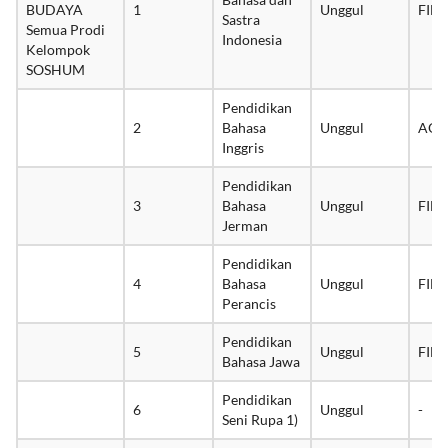
SENI, DAN
Bahasa dan
BUDAYA
1
Unggul
FIB
Sastra
Semua Prodi
Indonesia
Kelompok
SOSHUM
Pendidikan
2
Bahasa
Unggul
AQA
Inggris
Pendidikan
3
Bahasa
Unggul
FIB
Jerman
Pendidikan
4
Bahasa
Unggul
FIB
Perancis
Pendidikan
5
Unggul
FIB
Bahasa Jawa
Pendidikan
6
Unggul
-
Seni Rupa 1)