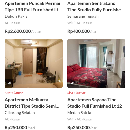
Sisa 1 kamar
Sisa 1 kamar
Apartemen Puncak Permai
Apartemen SentraLand
Tipe 1BR Full Furnished Lt
Tipe Studio Fully Furnished
18
Lt 8
Dukuh Pakis
Semarang Tengah
AC
·
Kasur
WiFi
·
AC
·
Kasur
Rp2.600.000
Rp400.000
/bulan
/hari
Sisa 1 kamar
Sisa 1 kamar
Apartemen Meikarta
Apartemen Sayana Tipe
District Tipe Studio Semi
Studio Full Furnished Lt 12
Furnished Lt 1
Cikarang Selatan
Medan Satria
AC
·
Kasur
WiFi
·
AC
·
Kasur