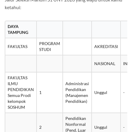
Jalur Seleksi Mandiri S1 UNY 2026 yang wajib untuk kamu
ketahui:
DAYA
TAMPUNG
PROGRAM
FAKULTAS
AKREDITASI
STUDI
NASIONAL
INT
FAKULTAS
ILMU
Administrasi
PENDIDIKAN
Pendidikan
1
Unggul
-
Semua Prodi
(Manajemen
kelompok
Pendidikan)
SOSHUM
Pendidikan
Nonformal