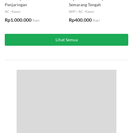
BR Fully Furnished Lt 16
Tipe Studio Fully Furnished
Utara
Lt 8
Penjaringan
Semarang Tengah
AC
·
Kasur
WiFi
·
AC
·
Kasur
Rp1.000.000
Rp400.000
/hari
/hari
Lihat Semua