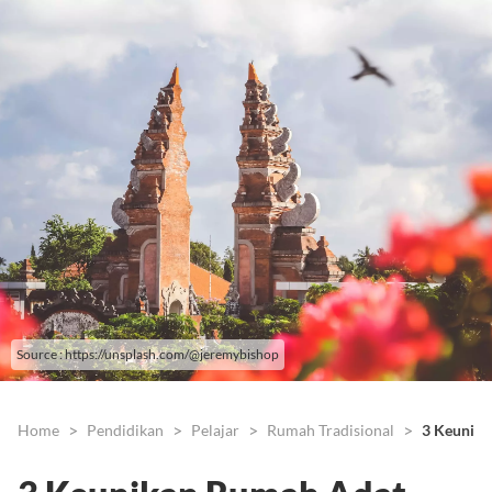
Source : https://unsplash.com/@jeremybishop
Home
Pendidikan
Pelajar
Rumah Tradisional
3 Keunika