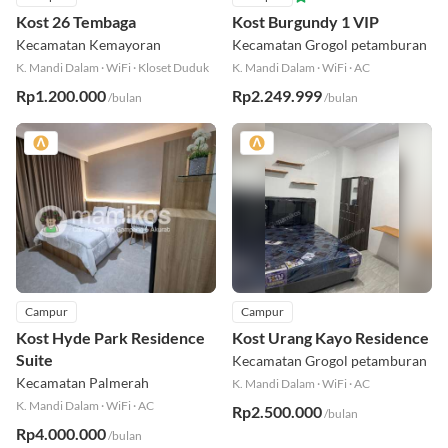
Campur
Campur
4.4
Kost 26 Tembaga
Kost Burgundy 1 VIP
Kecamatan Kemayoran
Kecamatan Grogol petamburan
K. Mandi Dalam
·
WiFi
·
Kloset Duduk
K. Mandi Dalam
·
WiFi
·
AC
Rp1.200.000
Rp2.249.999
/bulan
/bulan
Campur
Campur
Kost Hyde Park Residence
Kost Urang Kayo Residence
Suite
Kecamatan Grogol petamburan
Kecamatan Palmerah
K. Mandi Dalam
·
WiFi
·
AC
K. Mandi Dalam
·
WiFi
·
AC
Rp2.500.000
/bulan