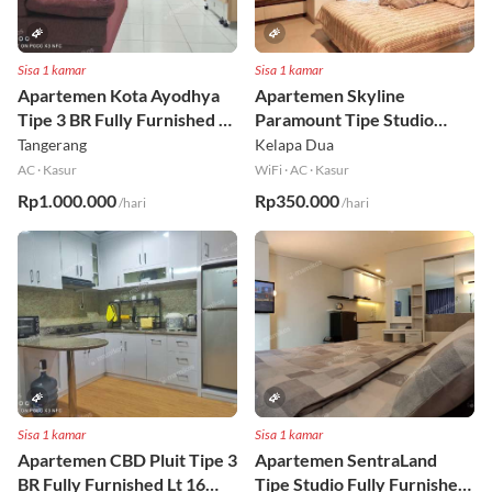
Sisa 1 kamar
Sisa 1 kamar
Apartemen Kota Ayodhya
Apartemen Skyline
Tipe 3 BR Fully Furnished Lt
Paramount Tipe Studio
6
Fully Furnished Lt 8
Tangerang
Kelapa Dua
AC
·
Kasur
WiFi
·
AC
·
Kasur
Rp1.000.000
Rp350.000
/hari
/hari
Sisa 1 kamar
Sisa 1 kamar
Apartemen CBD Pluit Tipe 3
Apartemen SentraLand