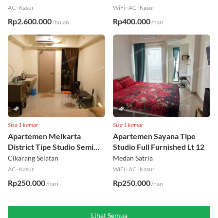
AC
·
Kasur
WiFi
·
AC
·
Kasur
Rp2.600.000
Rp400.000
/bulan
/hari
Sisa 1 kamar
Sisa 1 kamar
Apartemen Meikarta
Apartemen Sayana Tipe
District Tipe Studio Semi
Studio Full Furnished Lt 12
Furnished Lt 1
Cikarang Selatan
Medan Satria
AC
·
Kasur
WiFi
·
AC
·
Kasur
Rp250.000
Rp250.000
/hari
/hari
Lihat Semua