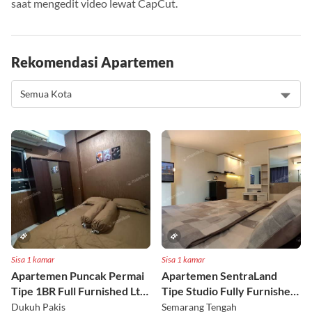
saat mengedit video lewat CapCut.
Rekomendasi Apartemen
Sisa 1 kamar
Sisa 1 kamar
Apartemen Puncak Permai
Apartemen SentraLand
Tipe 1BR Full Furnished Lt
Tipe Studio Fully Furnished
18
Lt 8
Dukuh Pakis
Semarang Tengah