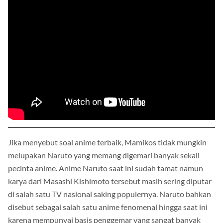
Jika menyebut soal anime terbaik, Mamikos tidak mungkin
melupakan Naruto yang memang digemari banyak sekali
pecinta anime. Anime Naruto saat ini sudah tamat namun
karya dari Masashi Kishimoto tersebut masih sering diputar
di salah satu TV nasional saking populernya. Naruto bahkan
disebut sebagai salah satu anime fenomenal hingga saat ini
karena mempunyai basis penggemar yang sangat banyak