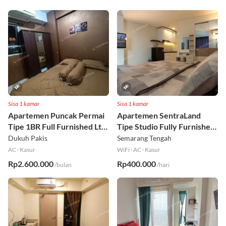
Sisa 1 kamar
Sisa 1 kamar
Apartemen Puncak Permai
Apartemen SentraLand
Tipe 1BR Full Furnished Lt
Tipe Studio Fully Furnished
18
Lt 8
Dukuh Pakis
Semarang Tengah
AC
·
Kasur
WiFi
·
AC
·
Kasur
Rp2.600.000
Rp400.000
/bulan
/hari