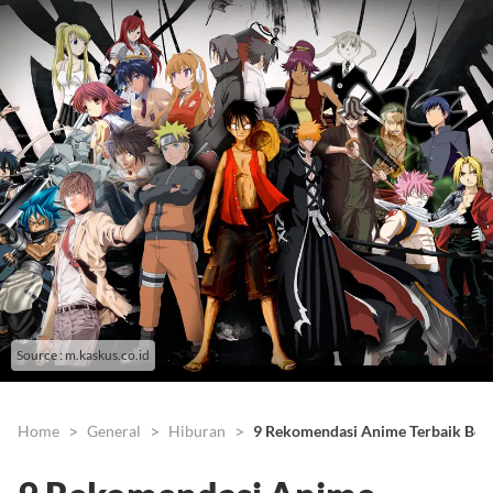
Source : m.kaskus.co.id
Home
General
Hiburan
9 Rekomendasi Anime Terbaik Berb