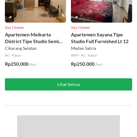
Sisa 1 kamar
Sisa 1 kamar
Apartemen Meikarta
Apartemen Sayana Tipe
District Tipe Studio Semi
Studio Full Furnished Lt 12
Furnished Lt 1
Cikarang Selatan
Medan Satria
AC
·
Kasur
WiFi
·
AC
·
Kasur
Rp250.000
Rp250.000
/hari
/hari
Lihat Semua